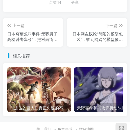
点赞
14
分享
上一篇
下一篇
日本奇葩犯罪事件“无职男子
日本网友议论“简陋的模型包
高楼射击弹弓”，把对面街道
装”，收到网购的模型傻眼
店铺强化玻璃当练习目标！
了！竟然不用纸箱包装就直
现场情形令人咋舌！
接寄过来！
相关推荐
《进击的巨人》真正失速的不是结局！当怪物开始讲设定，恐惧早就已经彻底死了！
天野
关于我们
免责声明
网站地图