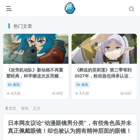
热门文章
《攻壳机动队》新动画不再重
《葬送的芙莉莲》第三季等到
塑经典，科学猴这次反而赌对
2027年，粉丝急也得承认这次
了！
慢得有道理！
资讯
资讯
4天前
4天前
452
443
首页
资讯
正文
日本网友议论“动漫眼镜男分类”，有些角色虽并未
真正佩戴眼镜！却也被认为拥有精神层面的眼镜！