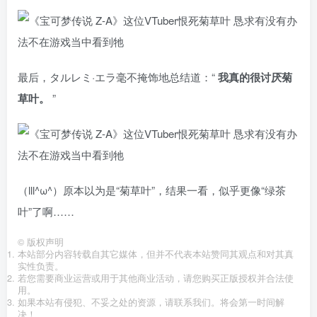
最后，タルレミ·エラ毫不掩饰地总结道：“
我真的很讨厌菊
草叶。
”
（lll^ω^）原本以为是“菊草叶”，结果一看，似乎更像“绿茶
叶”了啊……
©
版权声明
本站部分内容转载自其它媒体，但并不代表本站赞同其观点和对其真
实性负责。
若您需要商业运营或用于其他商业活动，请您购买正版授权并合法使
用。
如果本站有侵犯、不妥之处的资源，请联系我们。将会第一时间解
决！