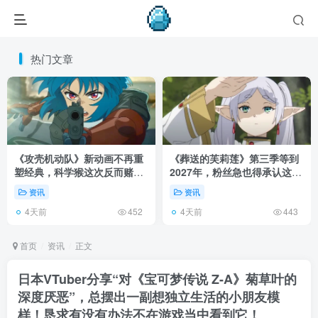
热门文章
《攻壳机动队》新动画不再重
《葬送的芙莉莲》第三季等到
塑经典，科学猴这次反而赌对
2027年，粉丝急也得承认这次
了！
慢得有道理！
资讯
资讯
4天前
4天前
452
443
首页
资讯
正文
日本VTuber分享“对《宝可梦传说 Z-A》菊草叶的
深度厌恶”，总摆出一副想独立生活的小朋友模
样！恳求有没有办法不在游戏当中看到它！