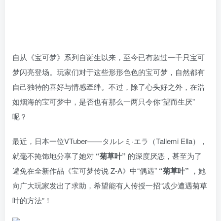
自从《宝可梦》系列自诞生以来，至今已有超过一千只宝可
梦闪亮登场。玩家们对于这些形形色色的宝可梦，自然都有
自己独特的喜好与情感牵绊。不过，除了心头好之外，在浩
如烟海的宝可梦中，是否也有那么一两只令你“望而生厌”
呢？
最近，日本一位VTuber——タルレミ·エラ（Tallemi Ella），
就毫不掩饰地分享了她对
“菊草叶”
的深度厌恶，甚至为了
避免在全新作品《宝可梦传说 Z-A》中“偶遇”
“菊草叶”
，她
向广大玩家发出了求助，希望能有人传授一招“减少遭遇菊草
叶的方法”！