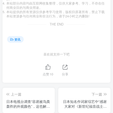
本站部分内容均由互联网收集整理，仅供大家参考、学习，不存在任
何商业目的与商业用途。
本站提供的所有资源仅供参考学习使用，版权归原著所有，禁止下载
本站资源参与任何商业和非法行为，请于24小时之内删除!
THE END
资讯
喜欢就支持一下吧
点赞
10
分享
上一篇
下一篇
日本电视台调查“容易被鸟粪
日本知名作词家综艺中“感谢
轰炸的外观颜色”，这也解释
大家对《新世纪福音战士》
了为何穿西装出门！总觉得
歌曲支持”，但是残酷天使发