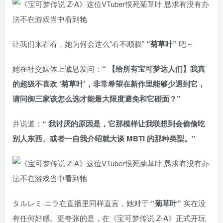
让我们来看看，她为何会这么“看不顺眼”
“菊草叶”
吧～
她在社交媒体上诚恳发问：
“ 【给所有宝可梦达人们】我真
的超级不喜欢 ‘菊草叶’，非常希望在新作里能够少遇到它，
请问御三家该怎么选才能最大限度避免和它碰面？”
并说道：
“ 我讨厌的原因是，它那模样让我联想到会偷偷吃
别人东西、或者一自我介绍就大谈 MBTI 的那种类型。”
タルレミ·エラ在直播里同样直言，她对于
“菊草叶”
实在没
有任何好感。更夸张的是，在《宝可梦传说 Z-A》正式开玩