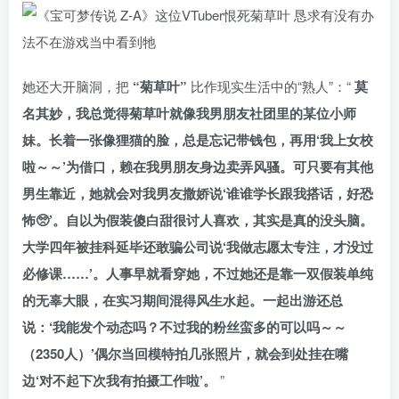
她还大开脑洞，把
“菊草叶”
比作现实生活中的“熟人”：“
莫
名其妙，我总觉得菊草叶就像我男朋友社团里的某位小师
妹。长着一张像狸猫的脸，总是忘记带钱包，再用‘我上女校
啦～～’为借口，赖在我男朋友身边卖弄风骚。可只要有其他
男生靠近，她就会对我男友撒娇说‘谁谁学长跟我搭话，好恐
怖🥺’。自以为假装傻白甜很讨人喜欢，其实是真的没头脑。
大学四年被挂科延毕还敢骗公司说‘我做志愿太专注，才没过
必修课……’。人事早就看穿她，不过她还是靠一双假装单纯
的无辜大眼，在实习期间混得风生水起。一起出游还总
说：‘我能发个动态吗？不过我的粉丝蛮多的可以吗～～
（2350人）’偶尔当回模特拍几张照片，就会到处挂在嘴
边‘对不起下次我有拍摄工作啦’。
”