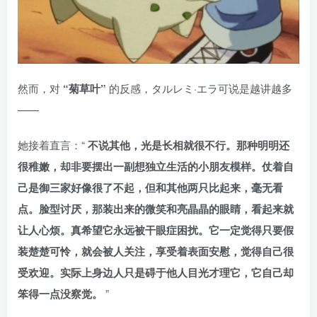
然而，对
“菊草叶”
的反感，タルレミ·エラ可说是越讲越多
——
她接着直言：“
不说其他，光是长相就很不行。那种明明还
很稚嫩，却非要摆出一副想独立生活的小朋友模样。仗着自
己是御三家好像很了不起，但和其他两只比起来，毫无看
点。脸型讨厌，那装出来的微笑和亮晶晶的眼睛，看起来就
让人心烦。真希望它永远被干眼症困扰。它一定觉得只要假
装楚楚可怜，就会被人关注，享受着表面安慰，觉得自己很
受欢迎。实际上身边人只是碍于他人目光才理它，它自己却
笨得一点没察觉。
”