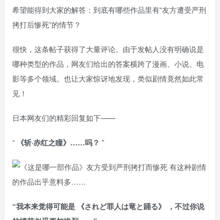
希望能得到大家的解答：到底有哪些作品里有“友方遭受严刑
拷打后惨死”的情节？
很快，这条帖子获得了大量评论。由于发帖人没有明确说是
哪种类型的作品，网友们给出的答案横跨了漫画、小说、电
影等多个领域。也让大家惊讶地发现，类似剧情竟然如此常
见！
日本网友们的精彩回复如下——
“
《斩·赤红之瞳》……吗？
”
“我本来觉得可能是 《されど罪人は竜と踊る》 ，不过你说