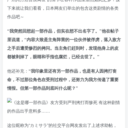
下来就让我们看看，日本网友们举出的包含这类剧情的各类
作品吧～
“我突然回想起一部作品，但实在想不出名字了。”他在帖子
里说道，“内容大致是主角阵营的一位伙伴被俘虏，落入敌方
之手后遭受惨烈的拷问。当主角们赶到时，发现他身上的皮
都被剥掉了，眼睛和手指也腐烂，已经去世了。”
他还补充：
“我印象里还有另一部作品，也是有人因拷打丧
命，不过那位角色在受刑过程中，还努力为我方传递了重要
情报。但第一部作品到底叫什么呢？”
这位昵称为“カミサラ”的社交平台网友发出了上述求助帖，