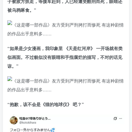
子被敌方抓走，等援军赶到，人已经遭受酷刑而死，眼睛还
被乌鸦啄食。”
“如果是少女漫画，我印象里 《天是红河岸》 一开场就有类
似画面。不过貌似没有眼睛和手指腐烂的描写，不对的话见
谅。”
“抱歉，该不会是《猫的地球仪》 吧？”