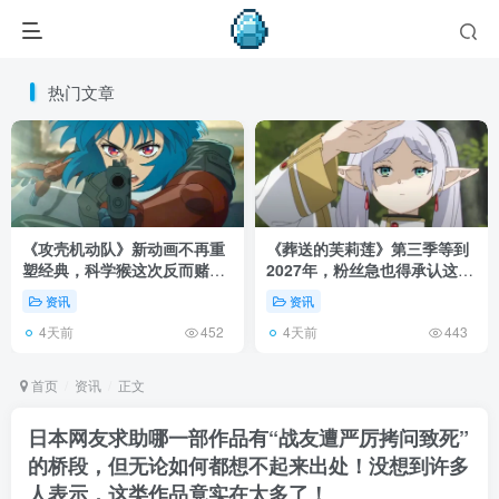
热门文章
《攻壳机动队》新动画不再重
《葬送的芙莉莲》第三季等到
塑经典，科学猴这次反而赌对
2027年，粉丝急也得承认这次
了！
慢得有道理！
资讯
资讯
4天前
4天前
452
443
首页
资讯
正文
日本网友求助哪一部作品有“战友遭严厉拷问致死”
的桥段，但无论如何都想不起来出处！没想到许多
人表示，这类作品竟实在太多了！