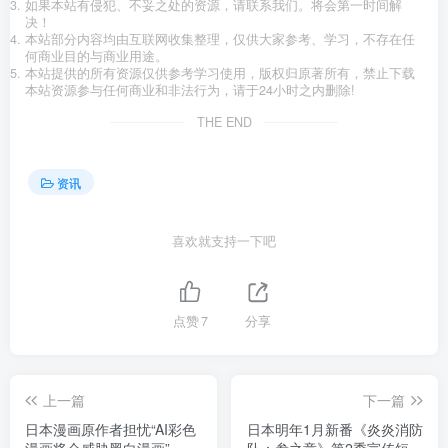
如果本站有侵犯、不妥之处的资源，请联系我们。将会第一时间解
决！
本站部分内容均由互联网收集整理，仅供大家参考、学习，不存在任
何商业目的与商业用途。
本站提供的所有资源仅供参考学习使用，版权归原著所有，禁止下载
本站资源参与任何商业和非法行为，请于24小时之内删除!
THE END
资讯
喜欢就支持一下吧
点赞
7
分享
上一篇
下一篇
日本漫画原作者担忧“AI彩色
日本明年1月新番《炎炎消防
漫画将会威胁黑白漫画”，让
队：叁之章》第2季宣传短片