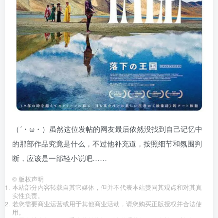
（´・ω・）虽然这位发帖的网友最后依然没找到自己记忆中
的那部作品究竟是什么，不过他补充道，按照细节和氛围判
断，应该是一部轻小说吧……
©
版权声明
本站部分内容转载自其它媒体，但并不代表本站赞同其观点和对其真
实性负责。
若您需要商业运营或用于其他商业活动，请您购买正版授权并合法使
用。