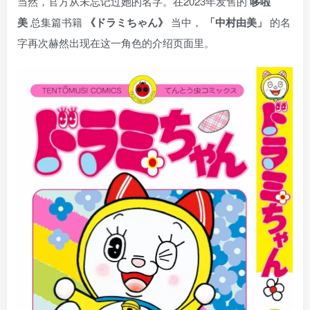
当然，官方从未忘记过她的名字。在2023年发售的
哆啦
美
总集篇书籍
《ドラミちゃん》
当中，
「中村由美」
的名
字再次赫然出现在这一角色的介绍页面里。