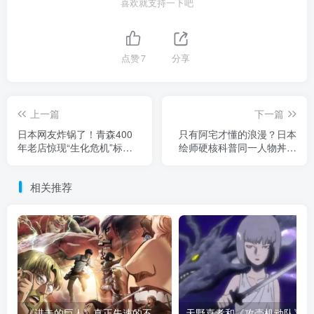
喜欢就支持一下吧
点赞
7
分享
上一篇
下一篇
日本网友炸锅了！青森400
只有阿宅才懂的浪漫？日本
年老店惊现“生化危机”标
绘师硬核科普同一人物丼，
志，难道早在江户时代就开
与自攻自受的区别在哪里！
始研发病毒？
相关推荐
《进击的巨人》真正失速的不是结局！当怪物开始讲设定，恐惧早就已经彻底死了！
天野