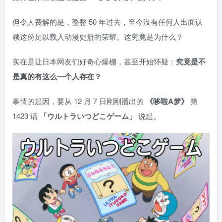
但令人费解的是，整整 50 年过去，至今没有任何人出面认
领这份足以载入动漫史册的荣耀。这究竟是为什么？
实在是让日本网友们好奇心爆棚，甚至开始怀疑：
究竟是不
是真的有这么一个人存在？
事情的起因，要从 12 月 7 日刚刚播出的
《哆啦A梦》
第
1423 话
「ウルトラいつどこゲーム」
说起。