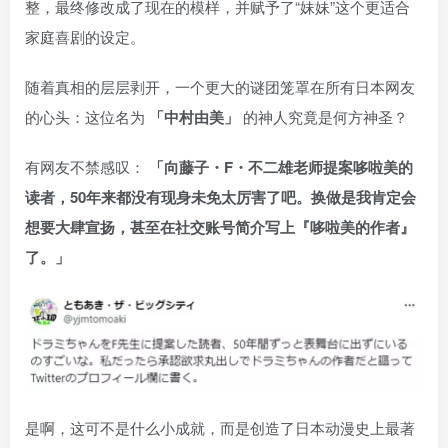
整，最终修改成了现在的模样，并赋予了“妹妹”这个更适合
家庭喜剧的设定。
随着真相的层层剥开，一个更大的谜团笼罩在所有日本网友
的心头：这位名为
「中村由美」
的神人究竟是何方神圣？
有网友不禁感叹：
「向藤子・F・不二雄老师提案哆啦美的
读者，50年来都没有现身未免太厉害了吧。换做是我肯定会
想要大肆宣扬，甚至在社交账号简介写上『哆啦美的作者』
了。」
是啊，这可不是什么小成就，而是创造了日本动漫史上最著