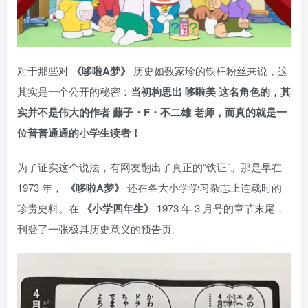
对于那些对
《哆啦A梦》
历史如数家珍的铁杆粉丝来说，这
其实是一个公开的秘密：
当初构思出 哆啦美 这名角色的，其
实并不是伟大的作者 藤子・F・不二雄 老师，而真的就是一
位普普通通的小学生读者！
为了证实这个说法，有网友翻出了真正的“铁证”。那是早在
1973 年，
《哆啦A梦》
还在各大小学学习杂志上连载时的
珍贵史料。在
《小学四年生》
1973 年 3 月号的章节末尾，
刊登了一张极具历史意义的预告页。