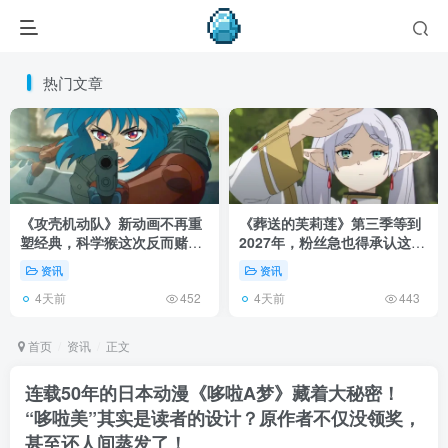
热门文章
《攻壳机动队》新动画不再重
《葬送的芙莉莲》第三季等到
塑经典，科学猴这次反而赌对
2027年，粉丝急也得承认这次
了！
慢得有道理！
资讯
资讯
4天前
4天前
452
443
首页
资讯
正文
连载50年的日本动漫《哆啦A梦》藏着大秘密！
“哆啦美”其实是读者的设计？原作者不仅没领奖，
甚至还人间蒸发了！