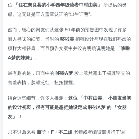
位
「住在奈良县的小学四年级读者中村由美」
所提供的灵
感。这无疑是官方盖章认证的“出生证明”。
然而，细心的网友们从这张 50 年前的预告图中发现了许多
耐人寻味的细节。当时的
哆啦美
初稿设计与现在我们熟悉的
模样大相径庭，而且预告文案中并没有明确说明她是
「哆啦
A梦的妹妹」
。
最有趣的是，画面中的
哆啦A梦
脸上竟然露出了极其罕见的
害羞表情，脸颊泛红，扭扭捏捏。
结合这些细节，许多人推测：
这位 「中村由美」 小朋友当初
的设计初衷，很有可能是想把她设定成 哆啦A梦 的 「女朋
友」 ！
只不过后来被
藤子・F・不二雄
老师或者编辑部进行了调