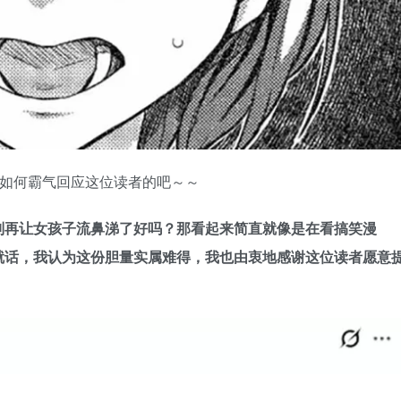
竟是如何霸气回应这位读者的吧～～
别再让女孩子流鼻涕了好吗？那看起来简直就像是在看搞笑漫
就话，我认为这份胆量实属难得，我也由衷地感谢这位读者愿意