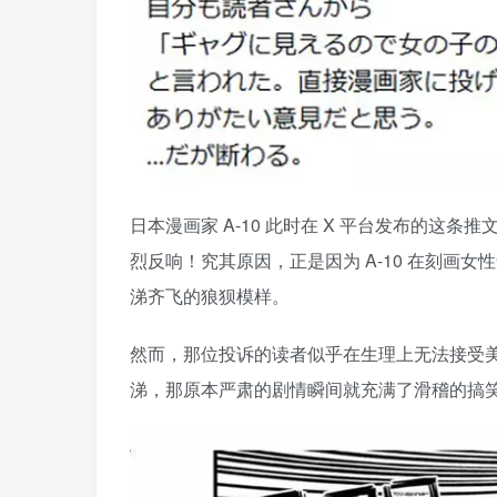
日本漫画家 A-10 此时在 X 平台发布的
烈反响！究其原因，正是因为 A-10 在刻画
涕齐飞的狼狈模样。
然而，那位投诉的读者似乎在生理上无法接受
涕，那原本严肃的剧情瞬间就充满了滑稽的搞