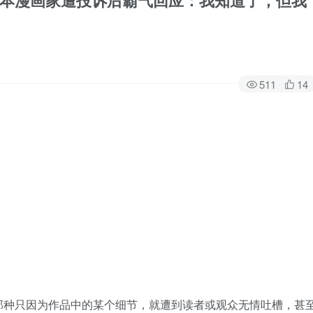
本漫画家遭投诉后霸气回应：我知道了，但我
511
14
那种只因为作品中的某个细节，就遭到读者或观众无情吐槽，甚