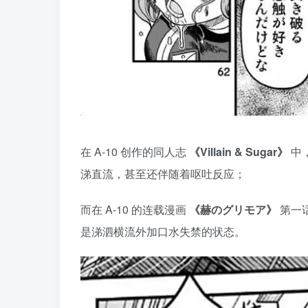
在 A-10 创作的同人志
《Villain & Sugar》
中
涕直流，甚至还伴随着呕吐反应；
而在 A-10 的连载漫画
《赫のグリモア》
第一
是涕泗横流外加口水失禁的状态。