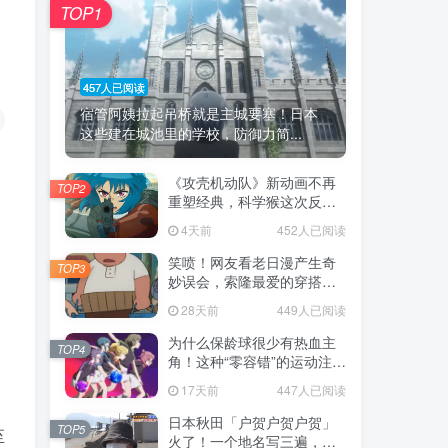
TOP1
457人已阅读
宿管阿姨拉起吊桥就是主城要塞！日本
这些建在城池里的学校，防御力简...
《攻壳机动队》新动画不再
TOP2
重塑经典，科学猴这次反而
赌对了！
4天前
452人已阅读
笑喷！网友看老日漫产生奇
TOP3
妙误会，索隆最爱的穿搭竟
被当成“木桶”！
28天前
449人已阅读
为什么保龄球很少有热血主
TOP4
角！这种“零容错”的运动注定
被动漫抛弃，简直像极了我
17天前
447人已阅读
们的生活！
日本秋田「户贺户贺户贺」
TOP5
至
火了！一个地名写三遍，竟