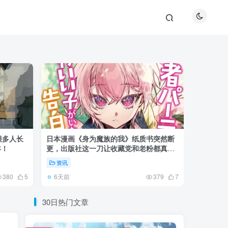
很多人长
日本漫画《身为魔族的我》纸质书突然断
《全职猎
年！
更，出版社这一刀让收藏党和老粉都真慌
盘成小杰
了起来！
资讯
资讯
6天前
6天前
380
5
379
7
30日热门文章