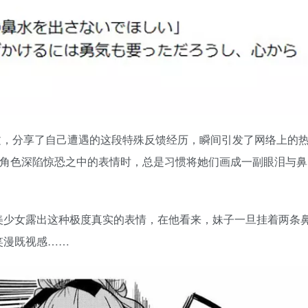
这条推文，分享了自己遭遇的这段特殊反馈经历，瞬间引发了网络上的
女性角色深陷惊恐之中的表情时，总是习惯将她们画成一副眼泪与鼻
美少女露出这种极度真实的表情，在他看来，妹子一旦挂着两条
笑漫既视感……