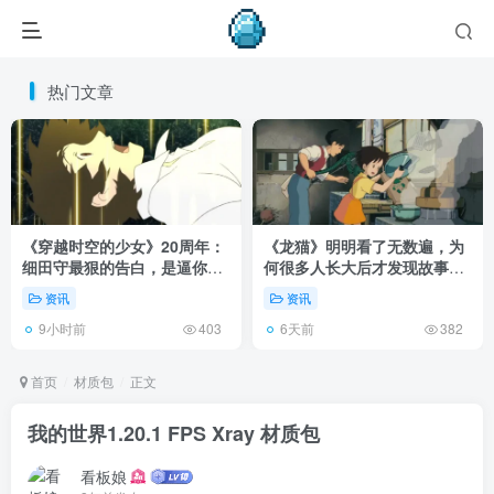
热门文章
《穿越时空的少女》20周年：
《龙猫》明明看了无数遍，为
细田守最狠的告白，是逼你承
何很多人长大后才发现故事根
认有些夏天回不去了！
本不在 1988 年！
资讯
资讯
9小时前
6天前
403
382
首页
材质包
正文
我的世界1.20.1 FPS Xray 材质包
看板娘