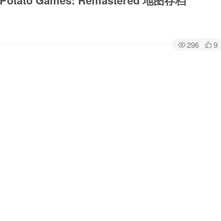
ato Games: Remastered 地图存档
296
9