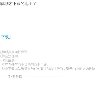
到你刚才下载的地图了
方下载
】
点和对其真实性负责。
权并合法使用。
一时间解决！
，不存在任何商业目的与商业用途。
禁止下载本站资源参与任何商业和非法行为，请于24小时之内删除!
THE END