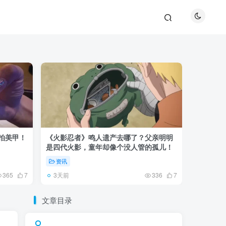
巴拍美甲！
《火影忍者》鸣人遗产去哪了？父亲明明
《鬼灭之刃
是四代火影，童年却像个没人管的孤儿！
观众真正
资讯
资讯
3天前
5天前
365
7
336
7
文章目录