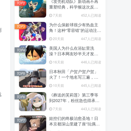
《攻壳机动队》新动画不再
TOP2
重塑经典，科学猴这次反而
赌对了！
7天前
452人已阅读
，
为什么保龄球很少有热血主
TOP3
制
角！这种“零容错”的运动注定
被动漫抛弃，简直像极了我
20天前
447人已阅读
们的生活！
美国人为什么在浴缸里洗
TOP4
澡？日本网友吵半天才发
现，生活习惯差异背后其实
16天前
446人已阅读
藏在浴室地板里！
日本秋田「户贺户贺户贺」
TOP5
火了！一个地名写三遍，竟
不是玩梗而是150年旧账！
10天前
445人已阅读
玩
《葬送的芙莉莲》第三季等
TOP6
到2027年，粉丝急也得承认
这次慢得有道理！
7天前
443人已阅读
娃控们的终极治愈圣地！日
TOP7
本京都深山里建了座“玩偶神
社”，不仅能拍照还能给娃祈