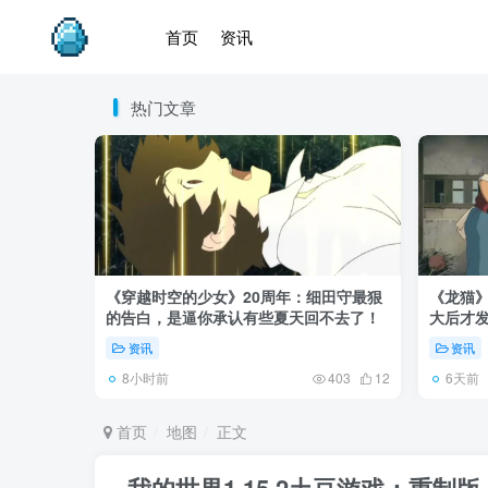
首页
资讯
热门文章
《穿越时空的少女》20周年：细田守最狠
《龙猫
的告白，是逼你承认有些夏天回不去了！
大后才发
资讯
资讯
8小时前
6天前
403
12
首页
地图
正文