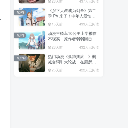
23天前
437人已阅读
福！
《乡下大叔成为剑圣》第二
TOP8
季 PV 来了！中年人最怕的
入
不是变老，而是没人愿意再
15天前
433人已阅读
相信你！
动漫里骑车10公里上学被喷
TOP9
不现实！原作者弱弱回击：
不好意思，那是我高中的日
23天前
432人已阅读
常通勤！
热门动漫《孤独摇滚！》删
TOP10
减台词引大论战！在厕所吃
饭的，其实全是假装社恐的
25天前
422人已阅读
现充！