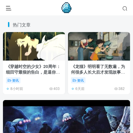
热门文章
《穿越时空的少女》20周年：
《龙猫》明明看了无数遍，为
细田守最狠的告白，是逼你承
何很多人长大后才发现故事根
认有些夏天回不去了！
本不在 1988 年！
资讯
资讯
8小时前
6天前
403
382