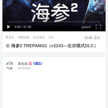
0:00
/
01:35
speed
首页
电脑游戏
射击游戏
正文
86
6
海参2 TREPANG2
（v2243—生存模式DLC）
看板娘
3年前发布