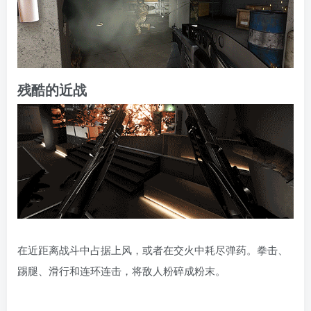
残酷的近战
在近距离战斗中占据上风，或者在交火中耗尽弹药。拳击、
踢腿、滑行和连环连击，将敌人粉碎成粉末。