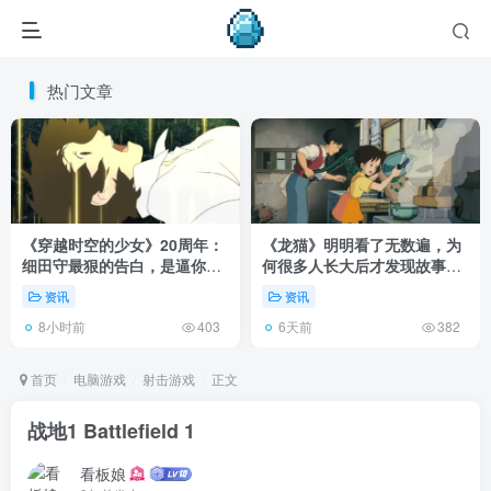
热门文章
《穿越时空的少女》20周年：
《龙猫》明明看了无数遍，为
细田守最狠的告白，是逼你承
何很多人长大后才发现故事根
认有些夏天回不去了！
本不在 1988 年！
资讯
资讯
8小时前
6天前
403
382
首页
电脑游戏
射击游戏
正文
战地1 Battlefield 1
看板娘