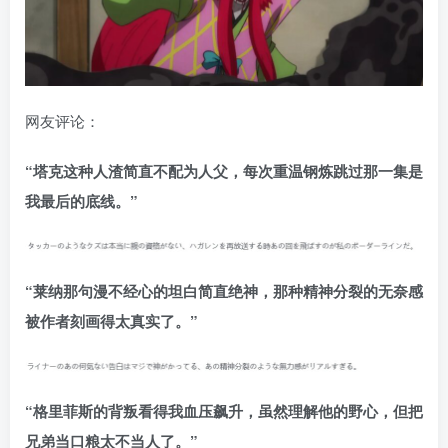
网友评论：
“塔克这种人渣简直不配为人父，每次重温钢炼跳过那一集是
我最后的底线。”
“莱纳那句漫不经心的坦白简直绝神，那种精神分裂的无奈感
被作者刻画得太真实了。”
“格里菲斯的背叛看得我血压飙升，虽然理解他的野心，但把
兄弟当口粮太不当人了。”