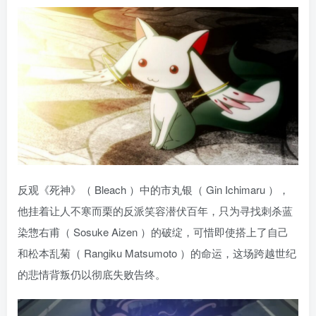
反观《死神》（ Bleach ）中的市丸银（ Gin Ichimaru ），
他挂着让人不寒而栗的反派笑容潜伏百年，只为寻找刺杀蓝
染惣右甫（ Sosuke Aizen ）的破绽，可惜即使搭上了自己
和松本乱菊（ Rangiku Matsumoto ）的命运，这场跨越世纪
的悲情背叛仍以彻底失败告终。