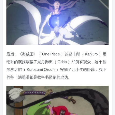
最后，《海贼王》（ One Piece ）的勘十郎（ Kanjuro ）用
绝对的演技欺骗了光月御田（ Oden ）和所有观众，这个被
黑炭大蛇（ Kurozumi Orochi ）安插了几十年的卧底，流下
的每一滴眼泪都是教科书级别的虚伪。