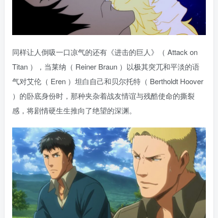
同样让人倒吸一口凉气的还有《进击的巨人》（ Attack on
Titan ），当莱纳（ Reiner Braun ）以极其突兀和平淡的语
气对艾伦（ Eren ）坦白自己和贝尔托特（ Bertholdt Hoover
）的卧底身份时，那种夹杂着战友情谊与残酷使命的撕裂
感，将剧情硬生生推向了绝望的深渊。