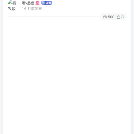
看板娘
1个月前发布
500
8