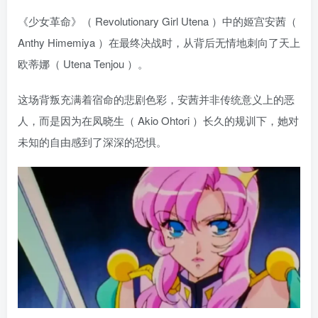
《少女革命》（ Revolutionary Girl Utena ）中的姬宫安茜（
Anthy Himemiya ）在最终决战时，从背后无情地刺向了天上
欧蒂娜（ Utena Tenjou ）。
这场背叛充满着宿命的悲剧色彩，安茜并非传统意义上的恶
人，而是因为在凤晓生（ Akio Ohtori ）长久的规训下，她对
未知的自由感到了深深的恐惧。