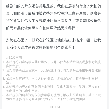
编剧们的刀片永远备得足足的。我们在屏幕前付出了大把的
真心和眼泪，最后却被这些角色按在地上疯狂摩擦。到底是
谁的背叛让你大半夜气得捶床睡不着觉？又或者是哪位角色
的无奈黑化让你至今在被窝里依然无法释怀？
别憋在心里了，赶紧在评论区把他们挂出来痛斥一顿，让我
看看今天谁才是被虐得最惨的那个倒霉蛋！
©
版权声明
本站部分内容转载自其它媒体，但并不代表本站赞同其观点和对其真
实性负责。
若您需要商业运营或用于其他商业活动，请您购买正版授权并合法使
用。
如果本站有侵犯、不妥之处的资源，请联系我们。将会第一时间解
决！
本站部分内容均由互联网收集整理，仅供大家参考、学习，不存在任
何商业目的与商业用途。
本站提供的所有资源仅供参考学习使用，版权归原著所有，禁止下载
本站资源参与任何商业和非法行为，请于24小时之内删除!
THE END