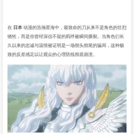
在
日本
动漫的浩瀚星海中，最致命的刀从来不是角色的壮烈
牺牲，而是你曾经深信不疑的羁绊被瞬间撕裂。当角色们长
久以来的忠诚与温情被证明是一场彻头彻尾的骗局，这种极
致的反差感足以让观众的心理防线彻底崩溃。