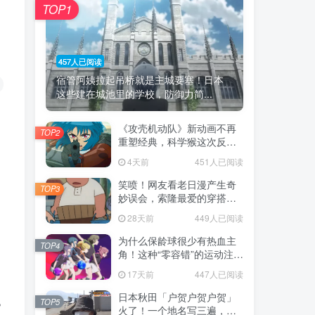
TOP1
457人已阅读
宿管阿姨拉起吊桥就是主城要塞！日本
这些建在城池里的学校，防御力简...
《攻壳机动队》新动画不再
TOP2
重塑经典，科学猴这次反而
赌对了！
4天前
451人已阅读
笑喷！网友看老日漫产生奇
TOP3
妙误会，索隆最爱的穿搭竟
被当成“木桶”！
28天前
449人已阅读
为什么保龄球很少有热血主
TOP4
角！这种“零容错”的运动注定
被动漫抛弃，简直像极了我
17天前
447人已阅读
们的生活！
日本秋田「户贺户贺户贺」
TOP5
？
火了！一个地名写三遍，竟