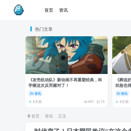
首页
资讯
热门文章
《攻壳机动队》新动画不再重塑经典，科
《葬送的
学猴这次反而赌对了！
丝急也
资讯
资讯
4天前
4天前
451
15
首页
资讯
正文