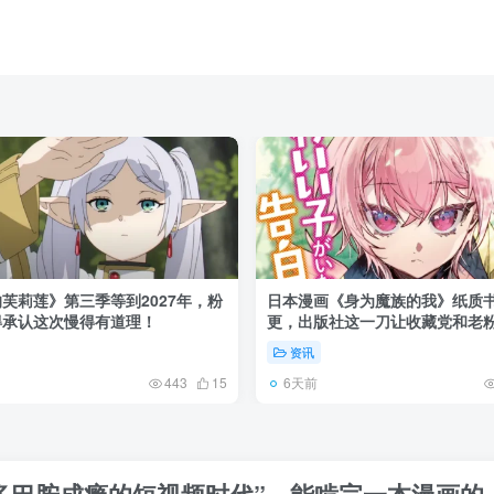
芙莉莲》第三季等到2027年，粉
日本漫画《身为魔族的我》纸质
得承认这次慢得有道理！
更，出版社这一刀让收藏党和老
了起来！
资讯
6天前
443
15