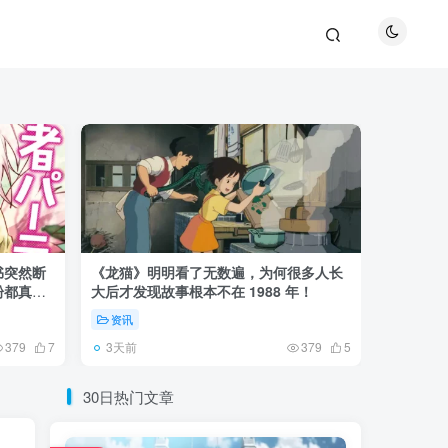
书突然断
《龙猫》明明看了无数遍，为何很多人长
《全职猎
粉都真慌
大后才发现故事根本不在 1988 年！
盘成小杰
资讯
资讯
3天前
6天前
379
7
379
5
30日热门文章