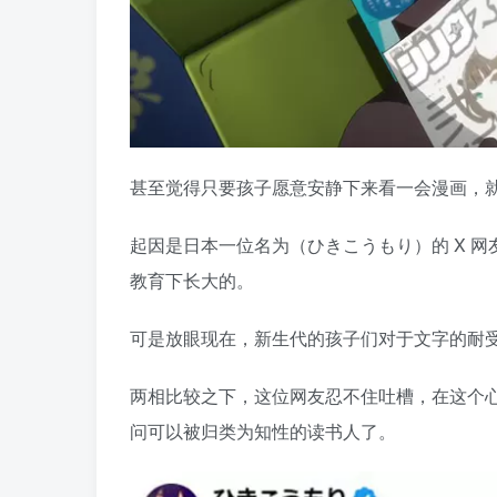
甚至觉得只要孩子愿意安静下来看一会漫画，
起因是日本一位名为（ひきこうもり）的 X 
教育下长大的。
可是放眼现在，新生代的孩子们对于文字的耐
两相比较之下，这位网友忍不住吐槽，在这个
问可以被归类为知性的读书人了。