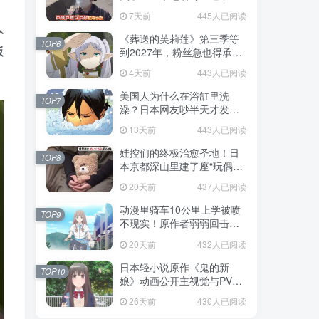
不是玩梗而是150年旧账！
7天前
445人已阅读
人
《葬送的芙莉莲》第三季等
TOP6
板
到2027年，粉丝急也得承认
这次慢得有道理！
4天前
443人已阅读
美国人为什么在浴缸里洗
TOP7
澡？日本网友吵半天才发
现，生活习惯差异背后其实
13天前
443人已阅读
藏在浴室地板里！
娃控们的终极治愈圣地！日
TOP8
本京都深山里建了座“玩偶神
社”，不仅能拍照还能给娃祈
20天前
437人已阅读
福！
动漫里骑车10公里上学被喷
TOP9
不现实！原作者弱弱回击：
不好意思，那是我高中的日
20天前
432人已阅读
常通勤！
日本轻小说原作《鬼的新
TOP10
娘》动画公开主视觉与PV，
7月5日开播！妖怪新娘设定
26天前
430人已阅读
太会挑人！