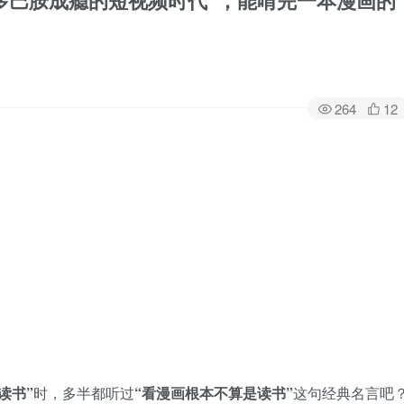
多巴胺成瘾的短视频时代”，能啃完一本漫画的
264
12
读书”
时，多半都听过
“看漫画根本不算是读书”
这句经典名言吧