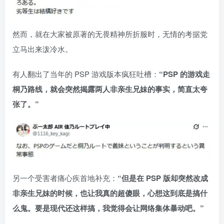
然而，就在大家被原著的无畏精神所折服时，无情的考据党
立马出来泼冷水。
有人翻出了当年的 PSP 游戏版本疯狂吐槽：
“PSP 的游戏走
桐乃路线，就会突然揭露两人非亲生兄妹的事实，简直太夸
张了。”
另一个受害者痛心疾首地补充：
“但是在 PSP 版却突然改成
非亲生兄妹的时候，也让我真的超傻眼，心想这到底是搞什
么鬼。要是现代还这样搞，我觉得会让网络集体暴动吧。”