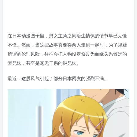
在日本动漫圈子里，男女主角之间暗生情愫的情节早已见怪
不怪。然而，当这些故事真要将两人走到一起时，为了规避
所谓的伦理风险，往往会把人物设定修改为血缘关系较远的
表兄妹，甚至是毫无干系的继兄妹。
最近，这股风气引起了部分日本网友的强烈不满。