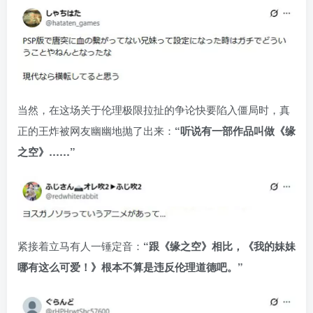
当然，在这场关于伦理极限拉扯的争论快要陷入僵局时，真
正的王炸被网友幽幽地抛了出来：
“听说有一部作品叫做《缘
之空》……”
紧接着立马有人一锤定音：
“跟《缘之空》相比，《我的妹妹
哪有这么可爱！》根本不算是违反伦理道德吧。”