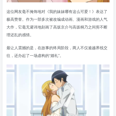
这位网友毫不掩饰地对《我的妹妹哪有这么可爱！》表达了
极高赞誉。作为一部多次被改编成动画、漫画和游戏的人气
大作，它毫无避讳地刻画了高坂京介与高坂桐乃之间剪不断
理还乱的感情。
最让人震撼的是，在故事的终局阶段，两人不仅逾越界线交
往，还办起了一场虚构的“婚礼”。