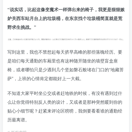
“说实话，比起这像变魔术一样弹出来的椅子，我更是狠狠嫉
妒关西车站月台上的垃圾桶，在东京找个垃圾桶简直就是荒
野求生挑战。”
写到这里，我也不禁想起每天挤早高峰的那些落魄经历。要
是咱们每天通勤的车厢里也有这种随开随坐的墙壁盲盒座
椅，或者哪怕只是少遇到几个坚如磐石般堵在门口的“地藏菩
萨”，上班的心情肯定都能好上一大截。
不知道大家平时坐公交或者赶地铁的时候，有没有遇到过什
么让你觉得特别反人类的设计，又或者是那种突然暖到你的
贴心小细节呢？赶紧来评论区唠唠，我倒要看看谁的通勤经
历最离谱。