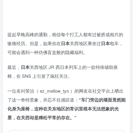
提起早晚高峰的通勤，相信每个打工人都有过被挤成相片的
惨痛经历。但是，如果你在
日本
关西地区乘坐过
日本
电车，
可能会遇到一种仿佛盲盒般的隐藏福利。
最近，
日本
关西地区 JR 西日本列车上的一款特殊辅助座
椅，在 SNS 上引发了疯狂关注。
一位名叫荣治（ ez_mellow_tyo ）的网友在社交平台上晒出
了这一奇特景象，并忍不住感叹道：
“车门旁边的墙面竟然能
化身为座椅，这种在关东地区的常识里根本无法想象的光
景，在关西却是稀松平常的存在。”