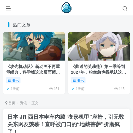
热门文章
《攻壳机动队》新动画不再重
《葬送的芙莉莲》第三季等到
塑经典，科学猴这次反而赌对
2027年，粉丝急也得承认这次
了！
慢得有道理！
资讯
资讯
4天前
4天前
451
443
首页
资讯
正文
日本 JR 西日本电车内藏“变形机甲”座椅，引无数
关东网友羡慕！直呼被门口的“地藏菩萨”折磨疯
了！