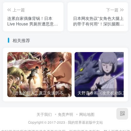
上一篇
下一篇
连累自家偶像背锅！日本
日本网友热议”女角色大腿上
Live House 男厕所遭恶意破
的带子有何用“！深扒腿圈演
坏惨状惹怒网友，评论区竟
变史，不仅能当枪套，勒紧
炸出更惊悚的报复纵火案！
的肉感才是真正浪漫！
相关推荐
《进击的巨人》真正失速的不是结局！当怪物开始讲设定，恐惧早就已经彻底死了！
天野
关于我们
免责声明
网站地图
Copyright © 2017-2023 · 我的世界基岩版中文站