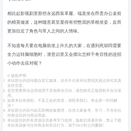
相比起影视剧里那些永远西装革履、端直坐在昂贵办公桌前
的精英做派，这种随意甚至显得有些憋屈的草根坐姿，反而
更加拉近了角色与常人之间的人情味。
不知道每天要在电脑前坐上许久的大家，在遇到死胡同需要
全力运转脑细胞时，潜意识里又会摆出怎样千奇百怪的连招
小动作去应对呢？
©
版权声明
本站部分内容转载自其它媒体，但并不代表本站赞同其观点和对其真
实性负责。
若您需要商业运营或用于其他商业活动，请您购买正版授权并合法使
用。
如果本站有侵犯、不妥之处的资源，请联系我们。将会第一时间解
决！
本站部分内容均由互联网收集整理，仅供大家参考、学习，不存在任
何商业目的与商业用途。
本站提供的所有资源仅供参考学习使用，版权归原著所有，禁止下载
本站资源参与任何商业和非法行为，请于24小时之内删除!