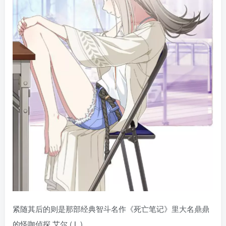
紧随其后的则是那部经典智斗名作《死亡笔记》里大名鼎鼎
的怪咖侦探 艾尔 ( L ) 。