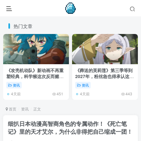
热门文章
《攻壳机动队》新动画不再重
《葬送的芙莉莲》第三季等到
塑经典，科学猴这次反而赌对
2027年，粉丝急也得承认这次
了！
慢得有道理！
资讯
资讯
4天前
4天前
451
443
首页
资讯
正文
细扒日本动漫高智商角色的专属动作！《死亡笔
记》里的天才艾尔，为什么非得把自己缩成一团！