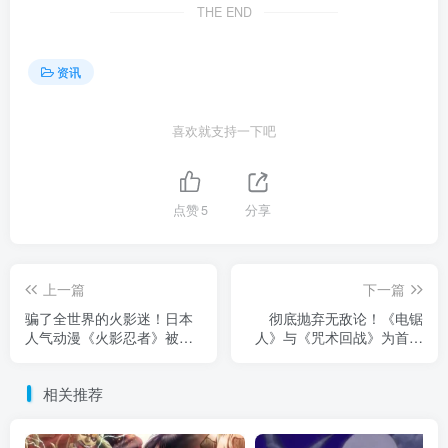
THE END
资讯
喜欢就支持一下吧
点赞
5
分享
上一篇
下一篇
骗了全世界的火影迷！日本
彻底抛弃无敌论！《电锯
人气动漫《火影忍者》被强
人》与《咒术回战》为首的
行毁掉的绝佳天才御手洗红
日本动漫破碎感男主，何以
豆，岸本到底欠了她多少戏
称霸二次元！
相关推荐
份！