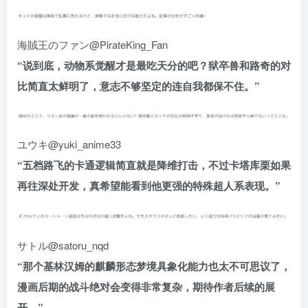
海賊王のファン@PirateKing_Fan
“说到底，动物系觉醒才是最吃天分的吧？狱卒兽和路奇的对
比简直太鲜明了，意志不够坚定的连自我都保不住。”
ユウキ@yuki_anime33
“五档路飞的卡通逻辑简直就是降维打击，不过卡塔库栗如果
再往深处开发，真希望能看到他更强的特殊超人系表现。”
サトル@satoru_nqd
“那个基林汉姆的麒麟形态梦境具象化能力也太不可思议了，
漫画后期的战斗绝对会变得非常复杂，期待作者后续的展
开。”