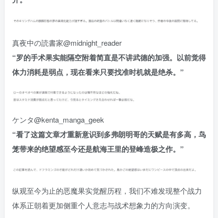
真夜中の読書家@midnight_reader
“罗的手术果实能隔空附着简直是不讲武德的加强。以前觉得
体力消耗是弱点，现在看来只要找准时机就是绝杀。”
ケンタ@kenta_manga_geek
“看了这篇文章才重新意识到多弗朗明哥的天赋是有多高，鸟
笼带来的绝望感至今还是航海王里的登峰造极之作。”
纵观至今为止的恶魔果实觉醒历程，我们不难发现整个战力
体系正朝着更加侧重个人意志与战术想象力的方向演变。