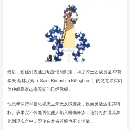
最后，粉丝们仅通过焰云便能判定，神之骑士团成员圣·李莫
希夫·基林汉姆（ Saint Rimoshifu Killingham ）的龙龙果实幻
兽种麒麟形态毫无疑问已经觉醒。
他长年保持半兽化姿态且毫无反噬迹象，反而灵活运用其特
权。该果实不仅能诱使他人陷入睡眠瘫痪，还能将梦魇具象
化到现实之中，即使造梦者苏醒也不会消散。