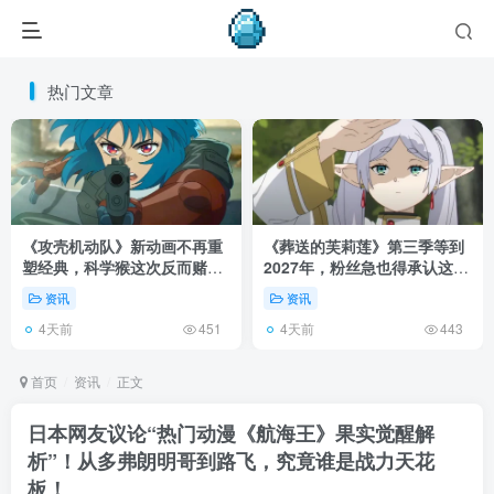
热门文章
《攻壳机动队》新动画不再重
《葬送的芙莉莲》第三季等到
塑经典，科学猴这次反而赌对
2027年，粉丝急也得承认这次
了！
慢得有道理！
资讯
资讯
4天前
4天前
451
443
首页
资讯
正文
日本网友议论“热门动漫《航海王》果实觉醒解
析”！从多弗朗明哥到路飞，究竟谁是战力天花
板！