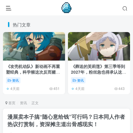
热门文章
《攻壳机动队》新动画不再重
《葬送的芙莉莲》第三季等到
塑经典，科学猴这次反而赌对
2027年，粉丝急也得承认这次
了！
慢得有道理！
资讯
资讯
4天前
4天前
451
443
首页
资讯
正文
漫展卖本子搞“随心意给钱”可行吗？日本同人作者
热议打赏制，资深摊主道出骨感现实！