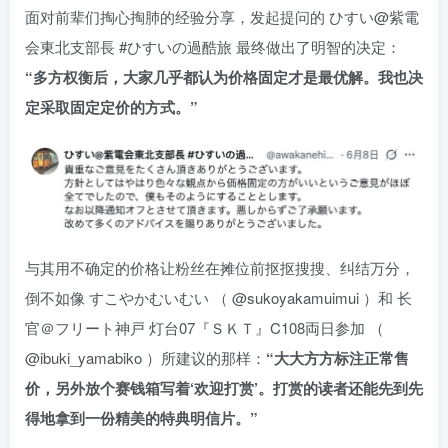
面对前辈们掏心掏肺的经验分享，发起提问的 ひすい@紫電
会東北支部長 #ひすいの過酷旅 最终做出了明智的决定：
“多方权衡后，大家几乎都认为价格固定才是最优解。我也决
定采取固定定价的方式。”
与其用不确定的价格让粉丝在摊位前抠抠搜搜、纠结万分，
倒不如像 すこやかむいむい （ @sukoyakamuimui ）和 长
官＠フリート神戸 灯台07『ＳＫＴ』C108両日参加 （
@ibuki_yamabiko ）所建议的那样：
“大大方方标注正常售
价，另外放个赛钱箱写着‘欢迎打赏’。打赏的读者还能先到先
得地拿到一份精美的特典明信片。”