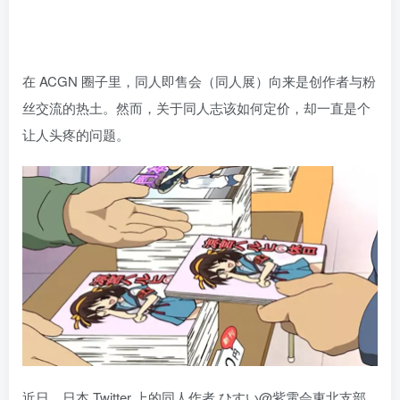
在 ACGN 圈子里，同人即售会（同人展）向来是创作者与粉
丝交流的热土。然而，关于同人志该如何定价，却一直是个
让人头疼的问题。
近日，日本 Twitter 上的同人作者 ひすい@紫電会東北支部