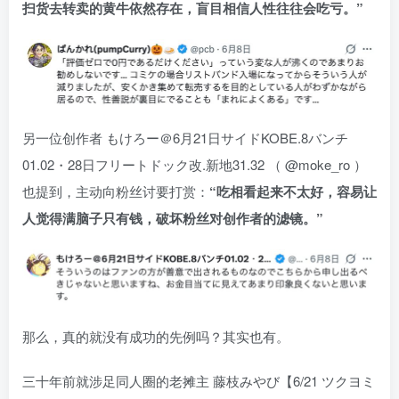
扫货去转卖的黄牛依然存在，盲目相信人性往往会吃亏。”
另一位创作者 もけろー＠6月21日サイドKOBE.8バンチ
01.02・28日フリートドック改.新地31.32 （ @moke_ro ）
也提到，主动向粉丝讨要打赏：
“吃相看起来不太好，容易让
人觉得满脑子只有钱，破坏粉丝对创作者的滤镜。”
那么，真的就没有成功的先例吗？其实也有。
三十年前就涉足同人圈的老摊主 藤枝みやび【6/21 ツクヨミ