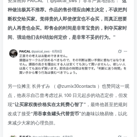
资深画师 PAICAL （ @paical_sws ）非常严肃地指出：
“这
种做法极其不推荐。作品的售价理应由摊主决定，不该把判
断权交给买家。觉得贵的人即使便宜也不会买，而真正想要
的人再贵也会买。即售会的时间是非常宝贵的，剥夺买家时
间、强迫他们去纠结如何定价，是非常不妥的行为。”
另一位摊主 长井ずみ （ @zumix30contacts ）也赞同这一观
点，他表示自己曾考虑过从 100 日元起步的动态定价，但发
现
“让买家权衡价格实在太耗费心智了”
，最终他甚至把规则
改成了接受
“用吞拿鱼罐头代替货币”
的趣味以物易物，以此
来减少大家的心理负担。