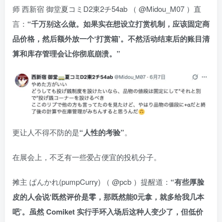
师 西新宿 御堂夏コミD2東2チ54ab （ @Midou_M07 ）直
言：
“千万别这么做。如果实在想设立打赏机制，应该固定商
品价格，然后额外放一个‘打赏箱’。不然活动结束后的账目清
算和库存管理会让你彻底崩溃。”
更让人不得不防的是
“人性的考验”
。
在展会上，不乏有一些爱占便宜的投机分子。
摊主 ぱんかれ(pumpCurry) （ @pcb ）提醒道：
“有些厚脸
皮的人会说‘既然评价是零，那既然能0元拿，就多给我几本
吧’。虽然 Comiket 实行手环入场后这种人变少了，但低价