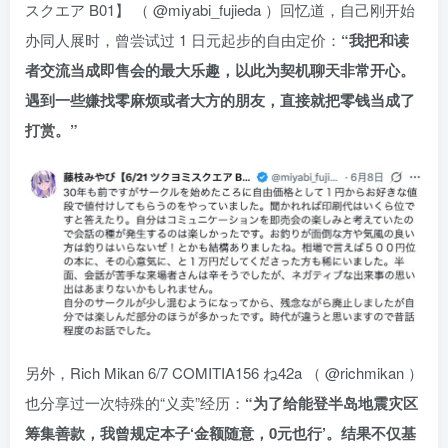
スクエア B01】 （ @miyabi_fujieda ）回忆道，自己刚开始
办同人展时，曾尝试过 1 日元起步的自由定价：
“我把和读
者交流当成即售会的最大乐趣，以此为契机聊天非常开心。
遇到一些嫌找零麻烦或者大方的朋友，直接就把零钱当成了
打赏。”
另外，Rich Mikan 6/7 COMITIA156 ね42a （ @richmikan ）
也分享过一次特殊的“义卖”经历：
“为了给能登半岛地震灾区
筹集善款，我曾规定本子‘金额随意，0元也行’。结果不仅基