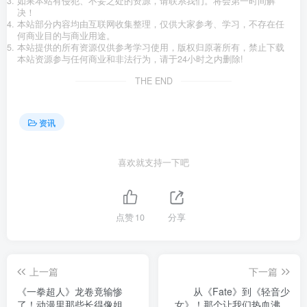
如果本站有侵犯、不妥之处的资源，请联系我们。将会第一时间解
决！
本站部分内容均由互联网收集整理，仅供大家参考、学习，不存在任
何商业目的与商业用途。
本站提供的所有资源仅供参考学习使用，版权归原著所有，禁止下载
本站资源参与任何商业和非法行为，请于24小时之内删除!
THE END
资讯
喜欢就支持一下吧
点赞
10
分享
上一篇
下一篇
《一拳超人》龙卷竟输惨
从《Fate》到《轻音少
了！动漫里那些长得像姐姐
女》！那个让我们热血沸腾