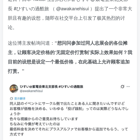
長 #ひすいの過酷旅 （ @awakanehisui ）提出了一个非常大
胆且有趣的设想，随即在社交平台上引发了极其热烈的讨
论。
这位博主发帖询问道：
“想问问参加过同人志展会的各位摊
主，让顾客决定价格的‘无固定价打赏制’实际上效果如何？我
目前的设想是设定一个最低价格，在此基础上允许顾客追加
打赏。”