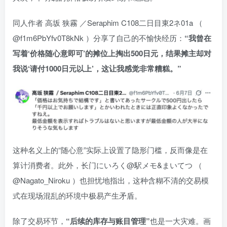
同人作者 高坂 狭霧 ／Seraphim C108二日目東2ネ01a （
@f1m6PbYfv0T8kNk ）分享了自己的不愉快经历：
“我曾在
写着‘价格随心意即可’的摊位上掏出500日元，结果摊主却对
我说‘请付1000日元以上’，这让我感觉非常糟糕。”
这种名义上的“随心意”实际上设置了隐形门槛，反而像是在
算计消费者。此外，长门にいろく@駅メモ&まいてつ （
@Nagato_Niroku ）也担忧地指出，这种含糊不清的交易模
式在现场混乱的环境中极易产生矛盾。
除了交易环节，
“后续的库存与账目管理”
也是一大灾难。画