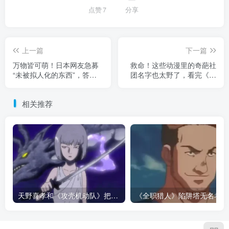
点赞
7
分享
上一篇
下一篇
万物皆可萌！日本网友急募
救命！这些动漫里的奇葩社
“未被拟人化的东西”，答案
团名字也太野了，看完《日
却让人大开眼界！
常》和鹿部的骚操作我酸
了！
相关推荐
天野喜孝和《攻壳机动队》把话挑明：动画最怕的不是 AI，而是把人的痕迹磨平！
《全