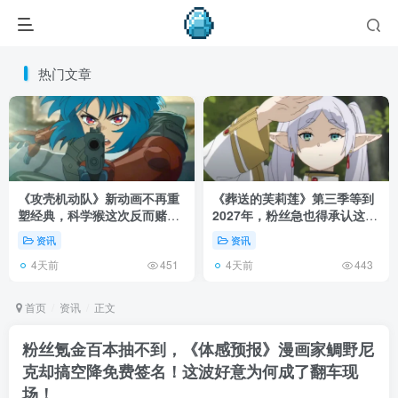
热门文章
《攻壳机动队》新动画不再重
《葬送的芙莉莲》第三季等到
塑经典，科学猴这次反而赌对
2027年，粉丝急也得承认这次
了！
慢得有道理！
资讯
资讯
4天前
4天前
451
443
首页
资讯
正文
粉丝氪金百本抽不到，《体感预报》漫画家鲷野尼
克却搞空降免费签名！这波好意为何成了翻车现
场！