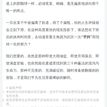
道上的那颗球一样，必须笔直、精确、毫无偏差地滚向那个
唯一的终点。
一旦在某个中途偏离了轨道，得了个漏瓶，你的人生评级就
会立刻下滑。在这种高度紧张的现实投影下，谁还想在下班
后的休闲时间里，去动漫里看主角因为区区一次
“手抖”
而毁
掉一生的努力？
我们想要的，依然是那种即使大雨倾盆、即使开局落后、即
使满盘皆输，也依然能在废墟里找到第三十种赢法的混沌与
生命力。那种不完美的、充满破绽的、随时准备掀翻规则的
冒险，才是我们平凡生活里最稀缺的解药。
©
版权声明
本站部分内容转载自其它媒体，但并不代表本站赞同其观点和对其真
实性负责。
若您需要商业运营或用于其他商业活动，请您购买正版授权并合法使
用。