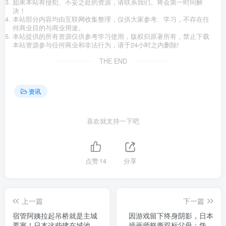
如果本站有侵犯、不妥之处的资源，请联系我们。将会第一时间解
决！
本站部分内容均由互联网收集整理，仅供大家参考、学习，不存在任
何商业目的与商业用途。
本站提供的所有资源仅供参考学习使用，版权归原著所有，禁止下载
本站资源参与任何商业和非法行为，请于24小时之内删除!
THE END
资讯
喜欢就支持一下吧
点赞
14
分享
上一篇
下一篇
宿管阿姨拉起吊桥就是主城
因游戏留下终身阴影，日本
要塞！日本这些建在城池里
插画师怒撕双标父母：凭什