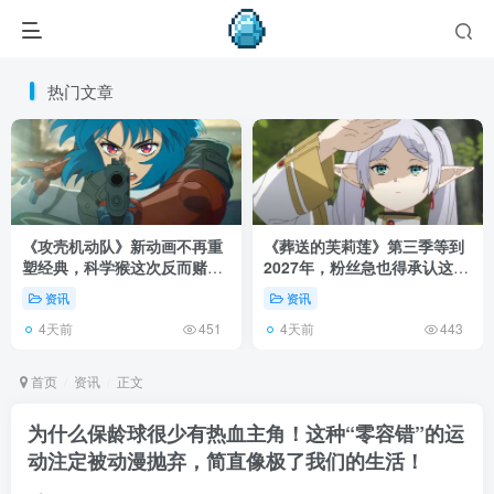
热门文章
《攻壳机动队》新动画不再重
《葬送的芙莉莲》第三季等到
塑经典，科学猴这次反而赌对
2027年，粉丝急也得承认这次
了！
慢得有道理！
资讯
资讯
4天前
4天前
451
443
首页
资讯
正文
为什么保龄球很少有热血主角！这种“零容错”的运
动注定被动漫抛弃，简直像极了我们的生活！