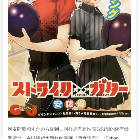
网友陆鹰和すだのら提到，同样拥有硬性满分限制的还有镖
靶运动。在以镖靶为题材的漫画《圆盘迷宫》（Enban