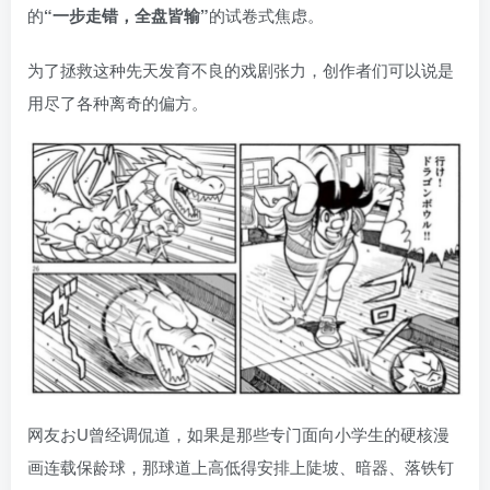
的
“一步走错，全盘皆输”
的试卷式焦虑。
为了拯救这种先天发育不良的戏剧张力，创作者们可以说是
用尽了各种离奇的偏方。
网友おU曾经调侃道，如果是那些专门面向小学生的硬核漫
画连载保龄球，那球道上高低得安排上陡坡、暗器、落铁钉