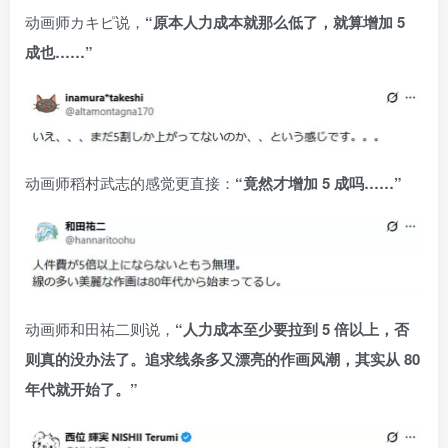
动画师カキピ说，
“原本人力成本就那么低了，就算增加 5
成也……”
动画师稻村武志的感觉更直接：
“竟然才增加 5 成吗……”
动画师和田祐二则说，
“人力成本至少要拉到 5 倍以上，否
则真的没办法了。追求线条多又漂亮的作画风潮，其实从 80
年代就开始了。”