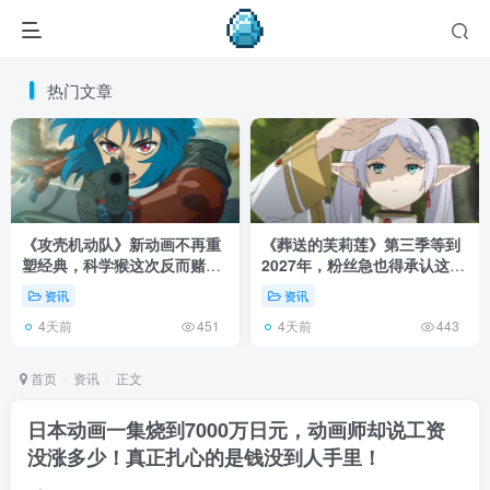
热门文章
《攻壳机动队》新动画不再重
《葬送的芙莉莲》第三季等到
塑经典，科学猴这次反而赌对
2027年，粉丝急也得承认这次
了！
慢得有道理！
资讯
资讯
4天前
4天前
451
443
首页
资讯
正文
日本动画一集烧到7000万日元，动画师却说工资
没涨多少！真正扎心的是钱没到人手里！