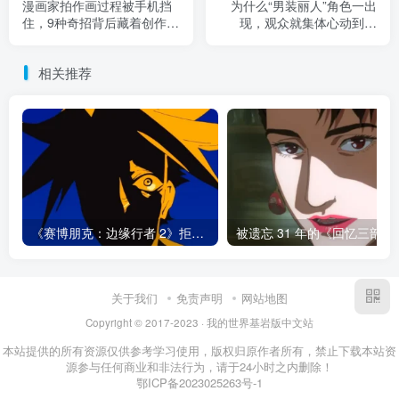
漫画家拍作画过程被手机挡
为什么“男装丽人”角色一出
住，9种奇招背后藏着创作者
现，观众就集体心动到失
被迫自证的 AI 焦虑！
控！宝冢系审美到底凭什么
让人越看越心动！
相关推荐
《赛博朋克：边缘行者 2》拒绝复活大卫！续作最怕的不是换主角，而是向情怀低头！
被遗忘 31 年的《回忆三
关于我们
免责声明
网站地图
Copyright © 2017-2023 · 我的世界基岩版中文站
本站提供的所有资源仅供参考学习使用，版权归原作者所有，禁止下载本站资
源参与任何商业和非法行为，请于24小时之内删除！
鄂ICP备2023025263号-1