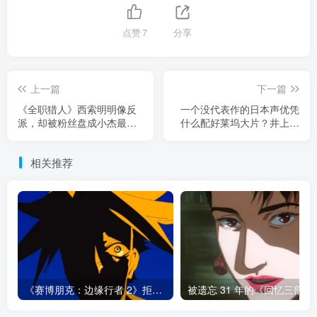
点赞
7
分享
上一篇
下一篇
《全职猎人》西索明明像反
一个没代表作的日本声优凭
派，却被粉丝盘成小杰最危
什么配好莱坞大片？井上悟
险导师！这反差太离谱了！
这次让普通职场人都看沉默
了！
相关推荐
《赛博朋克：边缘行者 2》拒绝复活大卫！续作最怕的不是换主角，而是向情怀低头！
被遗忘 31 年的《回忆三