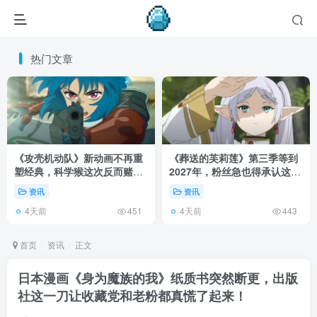
热门文章
《攻壳机动队》新动画不再重
《葬送的芙莉莲》第三季等到
塑经典，科学猴这次反而赌对
2027年，粉丝急也得承认这次
了！
慢得有道理！
资讯
资讯
4天前
4天前
451
443
首页
资讯
正文
日本漫画《身为魔族的我》纸质书突然断更，出版
社这一刀让收藏党和老粉都真慌了起来！