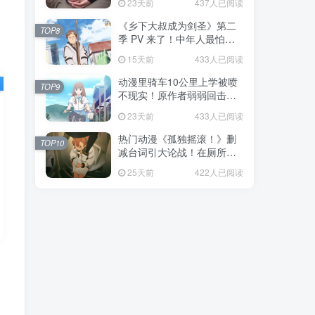
23天前
437人已阅读
福！
《乡下大叔成为剑圣》第二
TOP8
季 PV 来了！中年人最怕的
不是变老，而是没人愿意再
15天前
433人已阅读
相信你！
动漫里骑车10公里上学被喷
TOP9
不现实！原作者弱弱回击：
不好意思，那是我高中的日
23天前
433人已阅读
常通勤！
热门动漫《孤独摇滚！》删
TOP10
减台词引大论战！在厕所吃
饭的，其实全是假装社恐的
25天前
422人已阅读
现充！