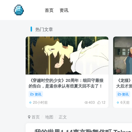
首页
资讯
热门文章
《穿越时空的少女》20周年：细田守最狠
《龙猫
的告白，是逼你承认有些夏天回不去了！
大后才发
资讯
资讯
20小时前
6天前
403
12
首页
地图
正文