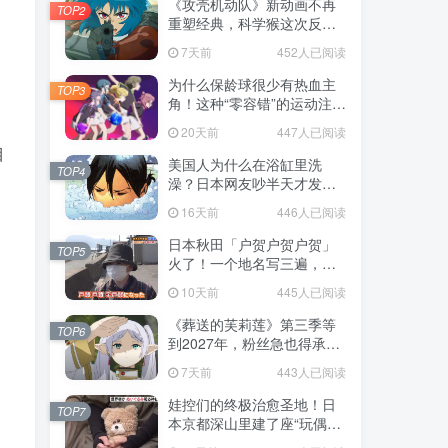
《攻壳机动队》新动画不再
TOP2
重塑经典，科学猴这次反而
赌对了！
7天前
452人已阅读
为什么保龄球很少有热血主
TOP3
角！这种“零容错”的运动注定
被动漫抛弃，简直像极了我
20天前
447人已阅读
们的生活！
目
美国人为什么在浴缸里洗
TOP4
澡？日本网友吵半天才发
现，生活习惯差异背后其实
16天前
446人已阅读
藏在浴室地板里！
日本秋田「户贺户贺户贺」
TOP5
火了！一个地名写三遍，竟
不是玩梗而是150年旧账！
10天前
445人已阅读
《葬送的芙莉莲》第三季等
TOP6
到2027年，粉丝急也得承认
这次慢得有道理！
7天前
443人已阅读
娃控们的终极治愈圣地！日
TOP7
本京都深山里建了座“玩偶神
社”，不仅能拍照还能给娃祈