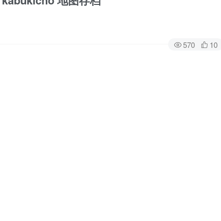
kabukicho 地图存档
570
10