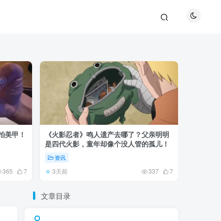
巴拍美甲！
《火影忍者》鸣人遗产去哪了？父亲明明
《鬼灭之刃
是四代火影，童年却像个没人管的孤儿！
观众真正
资讯
资讯
3天前
5天前
365
7
337
7
文章目录