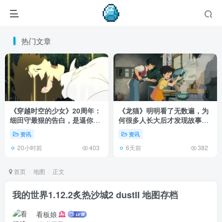
热门文章
《穿越时空的少女》20周年：
《龙猫》明明看了无数遍，为
细田守最狠的告白，是逼你承
何很多人长大后才发现故事根
认有些夏天回不去了！
本不在 1988 年！
资讯
资讯
20小时前
6天前
403
382
首页
地图
正文
我的世界1.12.2炙热沙城2 dustII 地图存档
看板娘