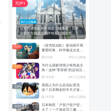
TOP1
457人已阅读
宿管阿姨拉起吊桥就是主城要塞！日本
这些建在城池里的学校，防御力简...
《攻壳机动队》新动画不再
TOP2
重塑经典，科学猴这次反而
赌对了！
6天前
452人已阅读
为什么保龄球很少有热血主
TOP3
角！这种“零容错”的运动注定
被动漫抛弃，简直像极了我
19天前
447人已阅读
们的生活！
美国人为什么在浴缸里洗
TOP4
澡？日本网友吵半天才发
现，生活习惯差异背后其实
15天前
446人已阅读
藏在浴室地板里！
日本秋田「户贺户贺户贺」
TOP5
火了！一个地名写三遍，竟