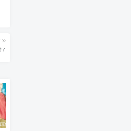
篇
待了
《青之箱》漫画完结不是青春散场！大喜和千夏的慢热告白，留住了最难得的心动！
《我独自升级》剧场版终于接上正篇！成振宇重返双重地下城，谜底不再靠脑补！