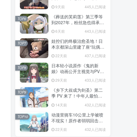
不是玩梗而是150年旧账！
9天前
445人已阅读
《葬送的芙莉莲》第三季等
TOP6
到2027年，粉丝急也得承认
这次慢得有道理！
6天前
443人已阅读
娃控们的终极治愈圣地！日
TOP7
本京都深山里建了座“玩偶神
社”，不仅能拍照还能给娃祈
22天前
437人已阅读
福！
日本轻小说原作《鬼的新
TOP8
娘》动画公开主视觉与PV，
7月5日开播！妖怪新娘设定
29天前
433人已阅读
太会挑人！
《乡下大叔成为剑圣》第二
TOP9
季 PV 来了！中年人最怕的
不是变老，而是没人愿意再
14天前
432人已阅读
相信你！
动漫里骑车10公里上学被喷
TOP10
不现实！原作者弱弱回击：
不好意思，那是我高中的日
22天前
432人已阅读
常通勤！