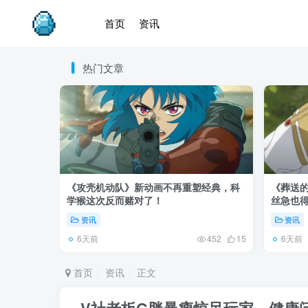
首页
资讯
热门文章
《攻壳机动队》新动画不再重塑经典，科
《葬送的
学猴这次反而赌对了！
丝急也
资讯
资讯
6天前
6天前
452
15
首页
资讯
正文