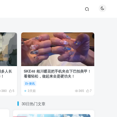
很多人长
SKE48 相川暖花把手机夹在下巴拍美甲！
日本网友
年！
看着轻松，做起来全是硬功夫！
更可怕的
资讯
未分类
3天前
6天前
380
5
365
7
30日热门文章