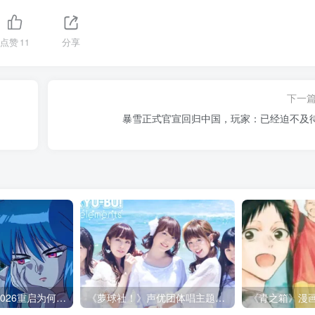
点赞
11
分享
下一
暴雪正式官宣回归中国，玩家：已经迫不及
《攻壳机动队》2026重启为何必须改动原作：忠实从来不是原样照搬！
《萝球社！》声优团体唱主题曲竟快消失了？别把青春怀念变成逼声优继续当偶像的压力！