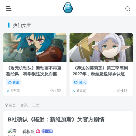
热门文章
《攻壳机动队》新动画不再重
《葬送的芙莉莲》第三季等到
塑经典，科学猴这次反而赌对
2027年，粉丝急也得承认这次
了！
慢得有道理！
资讯
资讯
6天前
6天前
452
443
首页
资讯
正文
B社确认《辐射：新维加斯》为官方剧情
看板娘