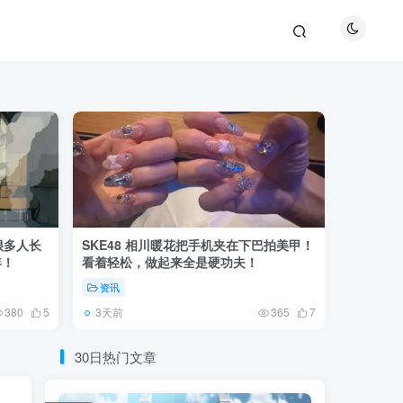
很多人长
SKE48 相川暖花把手机夹在下巴拍美甲！
日本网友
年！
看着轻松，做起来全是硬功夫！
更可怕的
资讯
未分类
3天前
6天前
380
5
365
7
30日热门文章