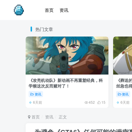
首页
资讯
热门文章
《攻壳机动队》新动画不再重塑经典，科
《葬送的
学猴这次反而赌对了！
丝急也
资讯
资讯
6天前
6天前
452
15
首页
资讯
正文