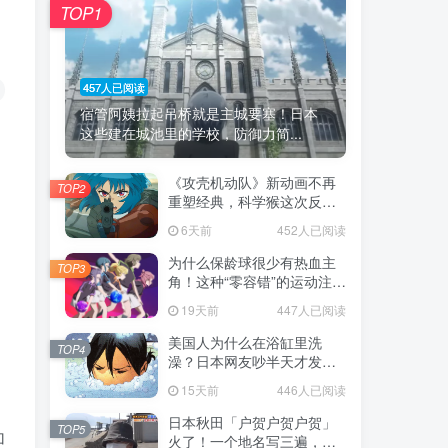
TOP1
457人已阅读
宿管阿姨拉起吊桥就是主城要塞！日本
这些建在城池里的学校，防御力简...
《攻壳机动队》新动画不再
TOP2
重塑经典，科学猴这次反而
赌对了！
6天前
452人已阅读
为什么保龄球很少有热血主
TOP3
角！这种“零容错”的运动注定
被动漫抛弃，简直像极了我
19天前
447人已阅读
们的生活！
美国人为什么在浴缸里洗
TOP4
澡？日本网友吵半天才发
现，生活习惯差异背后其实
15天前
446人已阅读
藏在浴室地板里！
日本秋田「户贺户贺户贺」
TOP5
加
火了！一个地名写三遍，竟