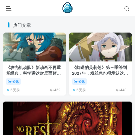
热门文章
《攻壳机动队》新动画不再重
《葬送的芙莉莲》第三季等到
塑经典，科学猴这次反而赌对
2027年，粉丝急也得承认这次
了！
慢得有道理！
资讯
资讯
6天前
6天前
452
443