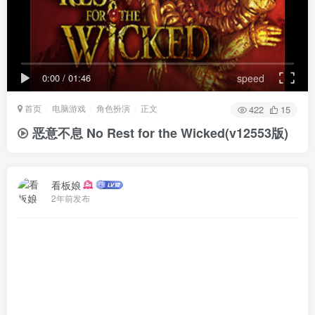
0:00
/
01:46
speed
首页
电脑游戏
角色扮演
正文
422
15
恶意不息 No Rest for the Wicked(v12553版)
看板娘
2年前发布