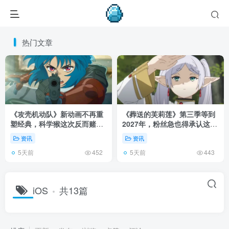
热门文章
《攻壳机动队》新动画不再重
《葬送的芙莉莲》第三季等到
塑经典，科学猴这次反而赌对
2027年，粉丝急也得承认这次
了！
慢得有道理！
资讯
资讯
5天前
5天前
452
443
iOS
共13篇