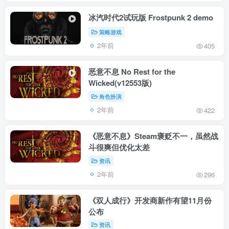
冰汽时代2试玩版 Frostpunk 2 demo
策略游戏
2年前
405
恶意不息 No Rest for the
Wicked(v12553版)
角色扮演
2年前
422
《恶意不息》Steam褒贬不一，虽然战
斗很爽但优化太差
资讯
2年前
296
《双人成行》开发商新作有望11月份
公布
资讯