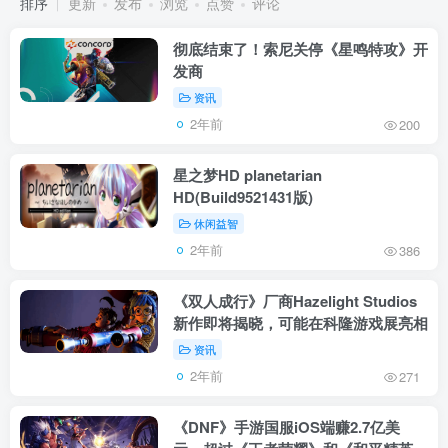
排序
更新
发布
浏览
点赞
评论
彻底结束了！索尼关停《星鸣特攻》开
发商
资讯
2年前
200
星之梦HD planetarian
HD(Build9521431版)
休闲益智
2年前
386
《双人成行》厂商Hazelight Studios
新作即将揭晓，可能在科隆游戏展亮相
资讯
2年前
271
《DNF》手游国服iOS端赚2.7亿美