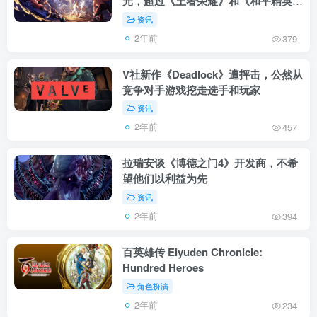
元，超过《王者荣耀》和《和平精英》
同期收入总和
资讯
2年前
379
V社新作《Deadlock》遭抨击，公然从
竞争对手游戏挖走选手和玩家
资讯
2年前
457
拉瑞安谈《博德之门4》开发商，不希
望他们以利益为先
资讯
2年前
394
百英雄传 Eiyuden Chronicle:
Hundred Heroes
角色扮演
2年前
234