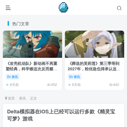
热门文章
《攻壳机动队》新动画不再重
《葬送的芙莉莲》第三季等到
塑经典，科学猴这次反而赌对
2027年，粉丝急也得承认这次
了！
慢得有道理！
资讯
资讯
6天前
6天前
452
443
首页
资讯
正文
Delta模拟器在iOS上已经可以运行多款《精灵宝
可梦》游戏