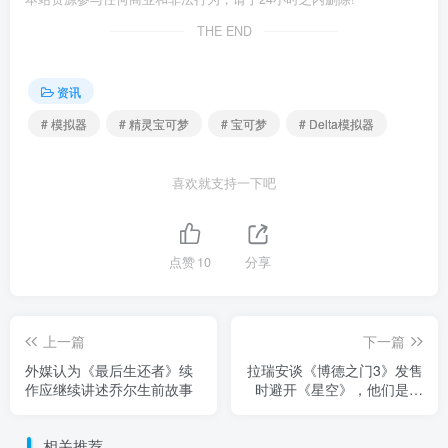
THE END
资讯
# 模拟器
# 精灵宝可梦
# 宝可梦
# Delta模拟器
喜欢就支持一下吧
点赞
10
分享
上一篇
下一篇
外媒认为《最后生还者》续
拉瑞安谈《博德之门3》发售
作应继续讲述乔尔生前故事
时避开《星空》，他们是更
大的船
相关推荐