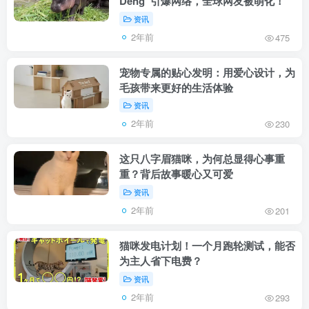
Deng”引爆网络，全球网友被萌化！
资讯
2年前
475
宠物专属的贴心发明：用爱心设计，为
毛孩带来更好的生活体验
资讯
2年前
230
这只八字眉猫咪，为何总显得心事重
重？背后故事暖心又可爱
资讯
2年前
201
猫咪发电计划！一个月跑轮测试，能否
为主人省下电费？
资讯
2年前
293