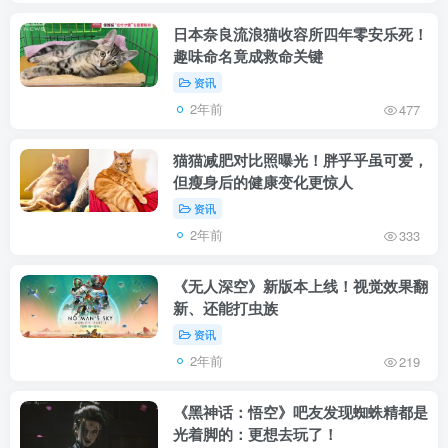
日本奈良流浪猫收容所四年零安乐死！
趣味命名竟成救命关键
资讯
2年前
477
猫猫减肥对比照曝光！胖乎乎虽可爱，
但瘦身后的健康变化更惊人
资讯
2年前
333
《无人深空》新版本上线！视觉效果翻
新、还能打虫族
资讯
2年前
219
《黑神话：悟空》吧友发现蜘蛛精都是
光着脚的：更想去玩了！