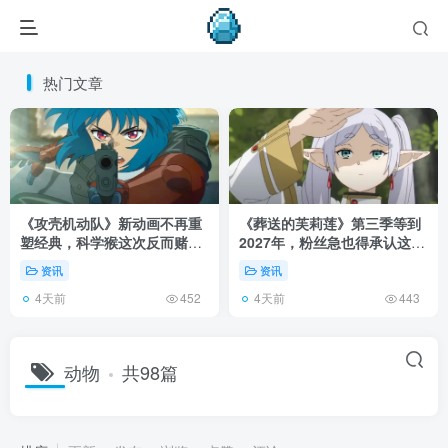
热门文章
《攻壳机动队》新动画不再重
《葬送的芙莉莲》第三季等到
塑经典，科学猴这次反而赌对
2027年，粉丝急也得承认这次
了！
慢得有道理！
资讯
资讯
4天前
4天前
452
443
动物
共98篇