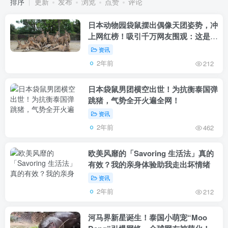
排序
更新
发布
浏览
点赞
评论
日本动物园袋鼠摆出偶像天团姿势，冲
上网红榜！吸引千万网友围观：这是要
出道？
资讯
2年前
212
日本袋鼠男团横空出世！为抗衡泰国弹
跳猪，气势全开火遍全网！
资讯
2年前
462
欧美风靡的「Savoring 生活法」真的
有效？我的亲身体验助我走出坏情绪
资讯
2年前
212
河马界新星诞生！泰国小萌宠“Moo