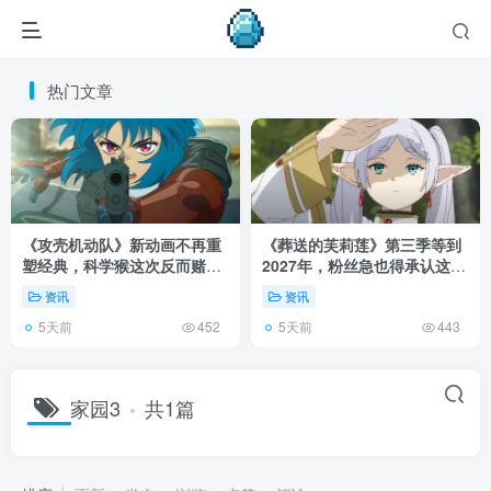
热门文章
《攻壳机动队》新动画不再重
《葬送的芙莉莲》第三季等到
塑经典，科学猴这次反而赌对
2027年，粉丝急也得承认这次
了！
慢得有道理！
资讯
资讯
5天前
5天前
452
443
家园3
共1篇