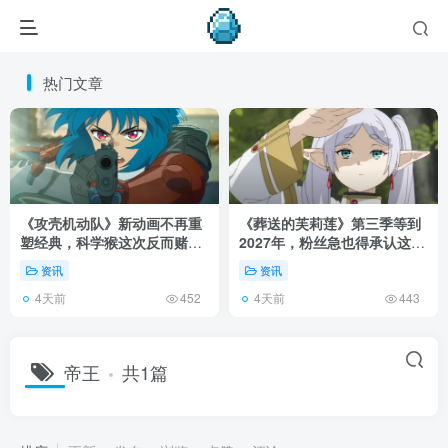
热门文章
《攻壳机动队》新动画不再重
《葬送的芙莉莲》第三季等到
塑经典，科学猴这次反而赌对
2027年，粉丝急也得承认这次
了！
慢得有道理！
资讯
资讯
4天前
4天前
452
443
帝王
共1篇