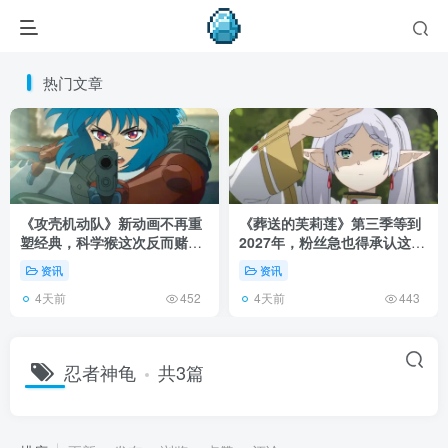
热门文章
《攻壳机动队》新动画不再重
《葬送的芙莉莲》第三季等到
塑经典，科学猴这次反而赌对
2027年，粉丝急也得承认这次
了！
慢得有道理！
资讯
资讯
4天前
4天前
452
443
忍者神龟
共3篇