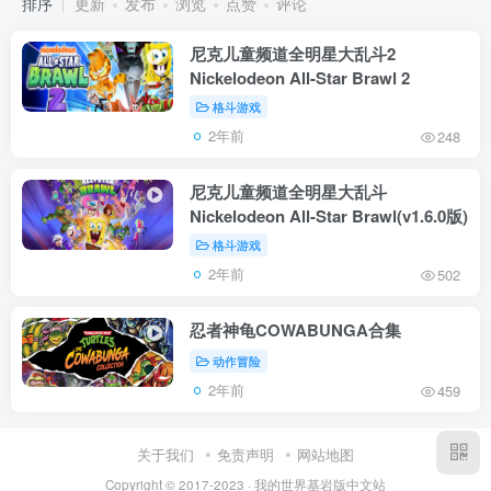
排序
更新
发布
浏览
点赞
评论
尼克儿童频道全明星大乱斗2
Nickelodeon All-Star Brawl 2
格斗游戏
2年前
248
尼克儿童频道全明星大乱斗
Nickelodeon All-Star Brawl(v1.6.0版)
格斗游戏
2年前
502
忍者神龟COWABUNGA合集
动作冒险
2年前
459
关于我们
免责声明
网站地图
Copyright © 2017-2023 · 我的世界基岩版中文站