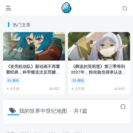
热门文章
《攻壳机动队》新动画不再重
《葬送的芙莉莲》第三季等到
塑经典，科学猴这次反而赌对
2027年，粉丝急也得承认这次
了！
慢得有道理！
资讯
资讯
6天前
6天前
452
443
我的世界中世纪地图
共1篇