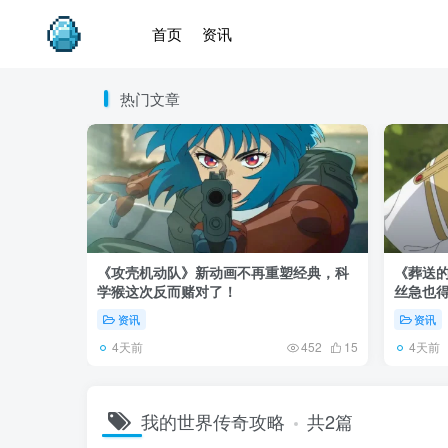
首页
资讯
热门文章
《攻壳机动队》新动画不再重塑经典，科
《葬送的
学猴这次反而赌对了！
丝急也
资讯
资讯
4天前
4天前
452
15
我的世界传奇攻略
共2篇