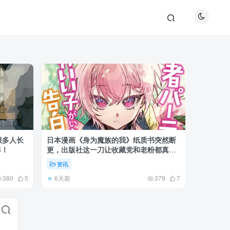
很多人长
日本漫画《身为魔族的我》纸质书突然断
《全职猎
年！
更，出版社这一刀让收藏党和老粉都真慌
盘成小杰
了起来！
资讯
资讯
6天前
6天前
380
5
379
7