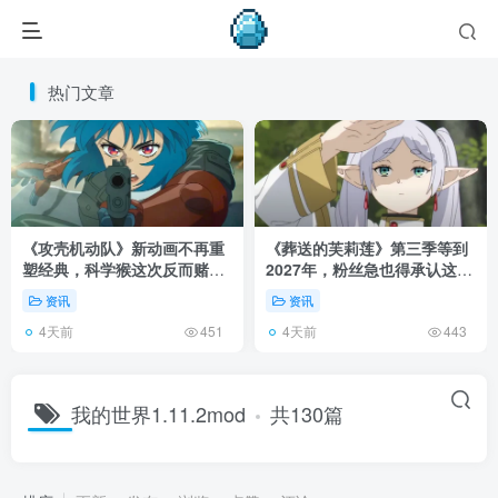
热门文章
《攻壳机动队》新动画不再重
《葬送的芙莉莲》第三季等到
塑经典，科学猴这次反而赌对
2027年，粉丝急也得承认这次
了！
慢得有道理！
资讯
资讯
4天前
4天前
451
443
我的世界1.11.2mod
共130篇