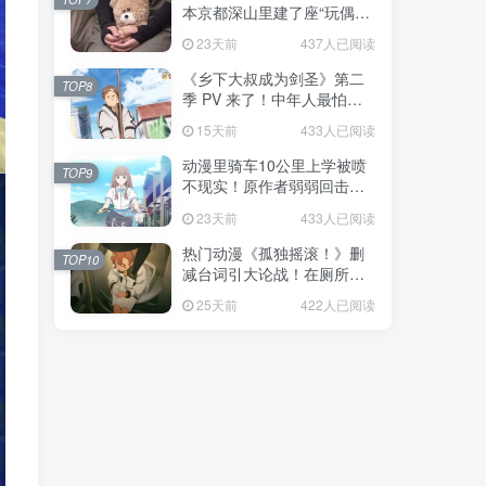
本京都深山里建了座“玩偶神
社”，不仅能拍照还能给娃祈
23天前
437人已阅读
福！
《乡下大叔成为剑圣》第二
TOP8
季 PV 来了！中年人最怕的
不是变老，而是没人愿意再
15天前
433人已阅读
相信你！
动漫里骑车10公里上学被喷
TOP9
不现实！原作者弱弱回击：
不好意思，那是我高中的日
23天前
433人已阅读
常通勤！
热门动漫《孤独摇滚！》删
TOP10
减台词引大论战！在厕所吃
饭的，其实全是假装社恐的
25天前
422人已阅读
现充！