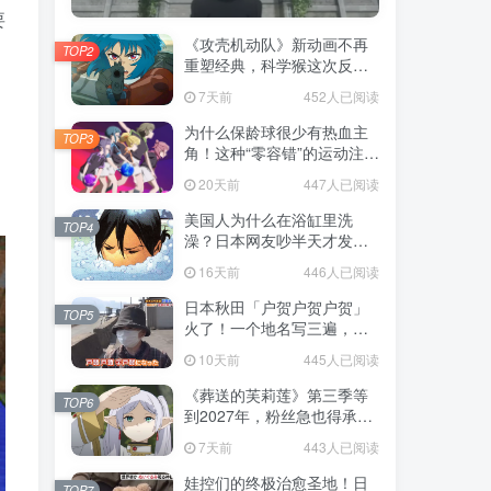
要
《攻壳机动队》新动画不再
TOP2
重塑经典，科学猴这次反而
赌对了！
7天前
452人已阅读
为什么保龄球很少有热血主
TOP3
角！这种“零容错”的运动注定
被动漫抛弃，简直像极了我
20天前
447人已阅读
们的生活！
美国人为什么在浴缸里洗
TOP4
澡？日本网友吵半天才发
现，生活习惯差异背后其实
16天前
446人已阅读
藏在浴室地板里！
日本秋田「户贺户贺户贺」
TOP5
火了！一个地名写三遍，竟
不是玩梗而是150年旧账！
10天前
445人已阅读
《葬送的芙莉莲》第三季等
TOP6
到2027年，粉丝急也得承认
这次慢得有道理！
7天前
443人已阅读
娃控们的终极治愈圣地！日
TOP7