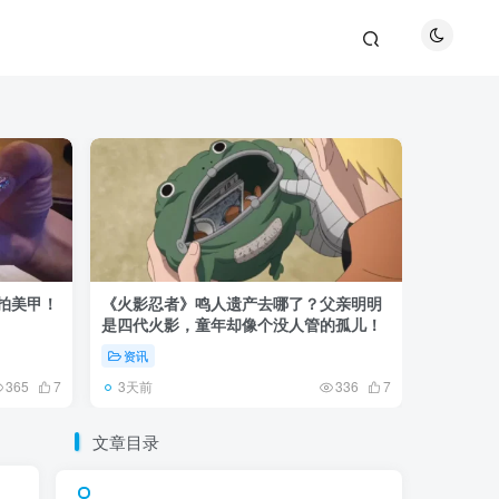
巴拍美甲！
《火影忍者》鸣人遗产去哪了？父亲明明
《鬼灭之刃
是四代火影，童年却像个没人管的孤儿！
观众真正
资讯
资讯
3天前
5天前
365
7
336
7
文章目录