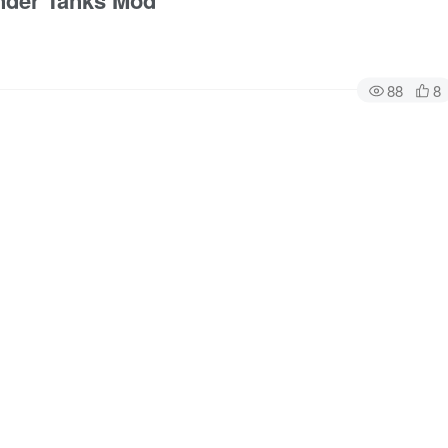
er Tanks Mod
88
8