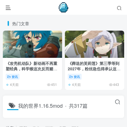
热门文章
《攻壳机动队》新动画不再重
《葬送的芙莉莲》第三季等到
塑经典，科学猴这次反而赌对
2027年，粉丝急也得承认这次
了！
慢得有道理！
资讯
资讯
4天前
4天前
451
443
我的世界1.16.5mod
共317篇