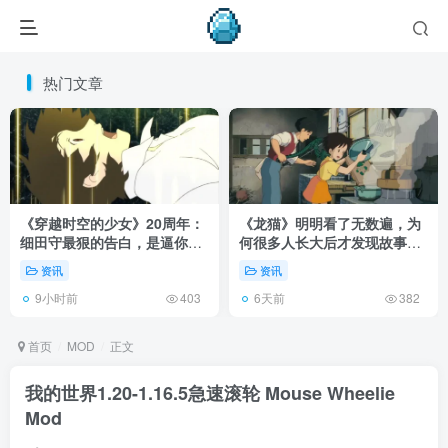
热门文章
《穿越时空的少女》20周年：
《龙猫》明明看了无数遍，为
细田守最狠的告白，是逼你承
何很多人长大后才发现故事根
认有些夏天回不去了！
本不在 1988 年！
资讯
资讯
9小时前
6天前
403
382
首页
MOD
正文
我的世界1.20-1.16.5急速滚轮 Mouse Wheelie
Mod