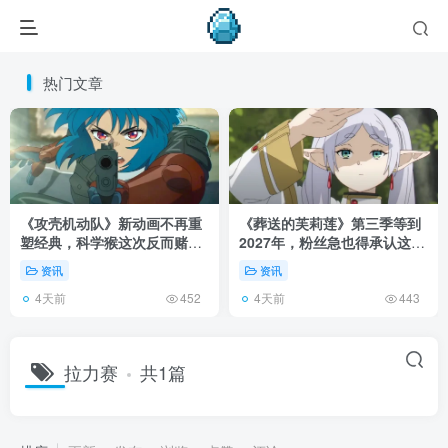
热门文章
《攻壳机动队》新动画不再重
《葬送的芙莉莲》第三季等到
塑经典，科学猴这次反而赌对
2027年，粉丝急也得承认这次
了！
慢得有道理！
资讯
资讯
4天前
4天前
452
443
拉力赛
共1篇