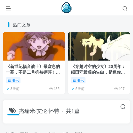
热门文章
《新世纪福音战士》最窒息的
《穿越时空的少女》20周年：
一幕，不是二号机被撕碎！而
细田守最狠的告白，是逼你承
是明日香发现母亲遗体！
认有些夏天回不去了！
资讯
资讯
3天前
5天前
435
407
杰瑞米·艾伦·怀特
共1篇