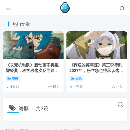
热门文章
《攻壳机动队》新动画不再重
《葬送的芙莉莲》第三季等到
塑经典，科学猴这次反而赌对
2027年，粉丝急也得承认这次
了！
慢得有道理！
资讯
资讯
4天前
4天前
451
443
海豚
共2篇