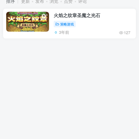
排序
更新
发布
浏览
点赞
评论
火焰之纹章圣魔之光石
策略游戏
3年前
127