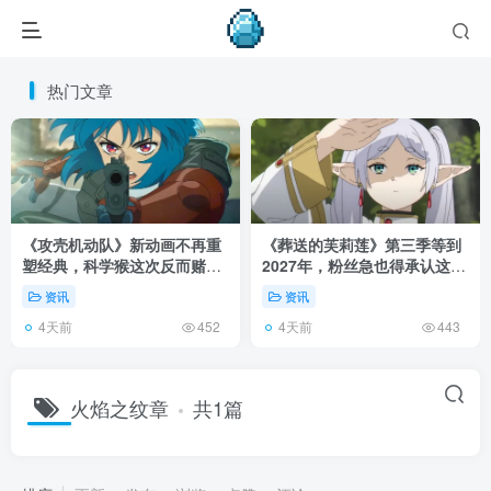
热门文章
《攻壳机动队》新动画不再重
《葬送的芙莉莲》第三季等到
塑经典，科学猴这次反而赌对
2027年，粉丝急也得承认这次
了！
慢得有道理！
资讯
资讯
4天前
4天前
452
443
火焰之纹章
共1篇