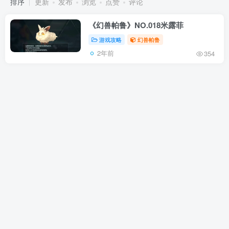
排序
更新
发布
浏览
点赞
评论
《幻兽帕鲁》NO.018米露菲
游戏攻略
幻兽帕鲁
2年前
354