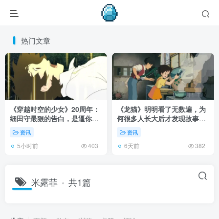
热门文章
《穿越时空的少女》20周年：
《龙猫》明明看了无数遍，为
细田守最狠的告白，是逼你承
何很多人长大后才发现故事根
认有些夏天回不去了！
本不在 1988 年！
资讯
资讯
5小时前
6天前
403
382
米露菲
共1篇