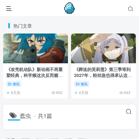
热门文章
《攻壳机动队》新动画不再重
《葬送的芙莉莲》第三季等到
塑经典，科学猴这次反而赌对
2027年，粉丝急也得承认这次
了！
慢得有道理！
资讯
资讯
4天前
4天前
452
443
蠹虫
共1篇