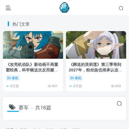
热门文章
《攻壳机动队》新动画不再重
《葬送的芙莉莲》第三季等到
塑经典，科学猴这次反而赌对
2027年，粉丝急也得承认这次
了！
慢得有道理！
资讯
资讯
4天前
4天前
451
443
赛车
共16篇