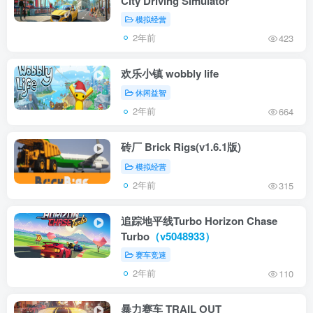
City Driving Simulator
模拟经营
2年前
423
欢乐小镇 wobbly life
休闲益智
2年前
664
砖厂 Brick Rigs(v1.6.1版)
模拟经营
2年前
315
追踪地平线Turbo Horizon Chase
Turbo
（v5048933）
赛车竞速
2年前
110
暴力赛车 TRAIL OUT