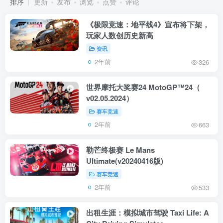
排序
更新
发布
浏览
点赞
评论
《极限竞速：地平线4》宣布将下架，
玩家人数创历史新高
资讯
2年前
326
世界摩托大奖赛24 MotoGP™24（
v02.05.2024）
赛车竞速
2年前
663
勒芒终极赛 Le Mans
Ultimate(v20240416版)
赛车竞速
2年前
533
出租生涯：模拟城市驾驶 Taxi Life: A