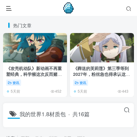
热门文章
《攻壳机动队》新动画不再重
《葬送的芙莉莲》第三季等到
塑经典，科学猴这次反而赌对
2027年，粉丝急也得承认这次
了！
慢得有道理！
资讯
资讯
5天前
5天前
452
443
我的世界1.8材质包
共16篇