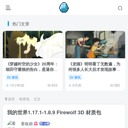
热门文章
《穿越时空的少女》20周年：
《龙猫》明明看了无数遍，为
细田守最狠的告白，是逼你承
何很多人长大后才发现故事根
认有些夏天回不去了！
本不在 1988 年！
资讯
资讯
15小时前
6天前
403
382
首页
材质包
正文
我的世界1.17.1-1.8.9 Firewolf 3D 材质包
看板娘