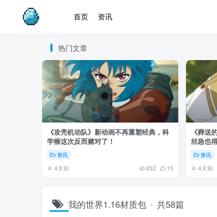
首页
资讯
热门文章
《攻壳机动队》新动画不再重塑经典，科
《葬送的
学猴这次反而赌对了！
丝急也
资讯
资讯
4天前
4天前
452
15
我的世界1.16材质包
共58篇