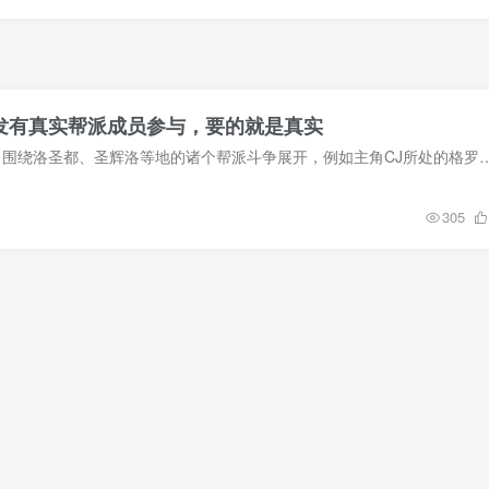
》开发有真实帮派成员参与，要的就是真实
经典游戏《GTA:SA》围绕洛圣都、圣辉洛等地的诸个帮派斗争展开，例如主角CJ所处的格罗夫帮，以及巴拉斯、墨西哥帮等帮派。近日，Rockstar Ga
305