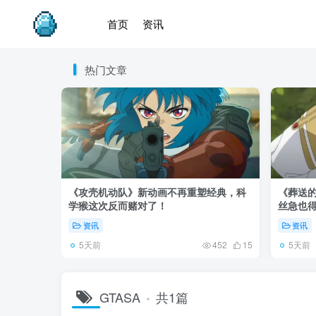
首页
资讯
热门文章
《攻壳机动队》新动画不再重塑经典，科
《葬送的
学猴这次反而赌对了！
丝急也
资讯
资讯
5天前
5天前
452
15
GTASA
共1篇