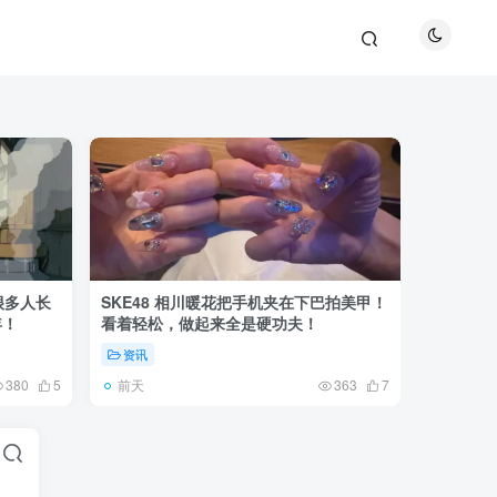
很多人长
SKE48 相川暖花把手机夹在下巴拍美甲！
日本网友
年！
看着轻松，做起来全是硬功夫！
更可怕的
资讯
未分类
前天
5天前
380
5
363
7