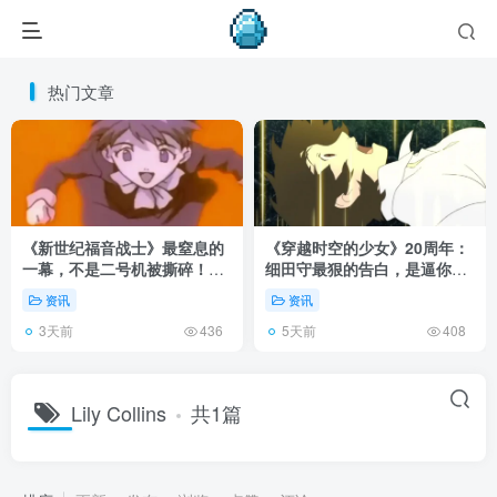
热门文章
《新世纪福音战士》最窒息的
《穿越时空的少女》20周年：
一幕，不是二号机被撕碎！而
细田守最狠的告白，是逼你承
是明日香发现母亲遗体！
认有些夏天回不去了！
资讯
资讯
3天前
5天前
436
408
Lily Collins
共1篇